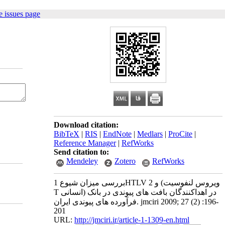
 issues page
Download citation:
BibTeX
|
RIS
|
EndNote
|
Medlars
|
ProCite
|
Reference Manager
|
RefWorks
Send citation to:
Mendeley
Zotero
RefWorks
بررسی میزان شیوع 1HTLV و 2 (ویروس لنفوسیت
T انسانی) در اهداکنندگان بافت های پیوندی در بانک
فرآورده های پیوندی ایران. jmciri 2009; 27 (2) :196-
201
URL:
http://jmciri.ir/article-1-1309-en.html