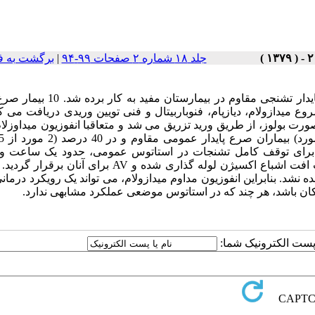
جلد ۱۸ شماره ۲ صفحات ۹۹-۹۴
|
برگشت به ف
در طی یک سال، انفوزیون میدازولام برای درمان 15 کودک با صرع پایدار تشنجی مقاوم در
از شروع میدازولام، دیازپام، فنوباربیتال و فنی تویین وریدی دریافت می ک
 برای توقف کامل تشنجات در استاتوس عمومی، حدود یک ساعت و 
متوسط میدازولام لازم 3.6 ?g/kg/min بود. 2 مورد از این بیماران بعلت افت اشباع اکسیژن لوله گذاری شده و AV ب
نشد. بنابراین انفوزیون مداوم میدازولام، می تواند یک رویکرد درمانی
ان باشد، هر چند که در استاتوس موضعی عملکرد مشابهی ندارد.
ا پست الکترونیک شما: