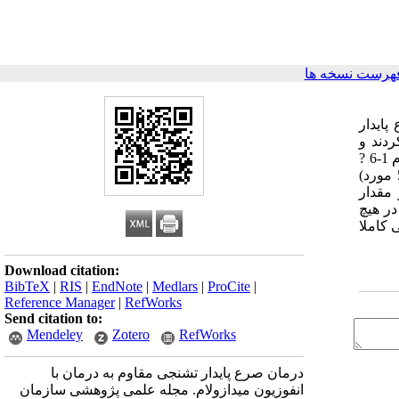
هرست نسخه ها
 بیمارستان مفید به کار برده شد. 10 بیمار صرع پایدار
ردند و
تشنجهایشان کنترل نشده بود. در ابتدا میدازولام به مقدار 0.15 ml/kgبصورت بولوز، از طریق ورید تزریق می شد و متعاقبا انفوزیون میداوزلام 1-6 ?
g/kg/minادامه یافت. با این روش تشنج در 90 درصد (9 مورد از 10 مورد) بیماران صرع پایدار عمومی مقاوم و در 40 درصد (2 مورد از 5 مورد)
مقدار
رای آنان برقرار گردید. در هیچ
 کاملا
Download citation:
BibTeX
|
RIS
|
EndNote
|
Medlars
|
ProCite
|
Reference Manager
|
RefWorks
Send citation to:
Mendeley
Zotero
RefWorks
درمان صرع پایدار تشنجی مقاوم به درمان با
انفوزیون میدازولام. مجله علمی پژوهشی سازمان