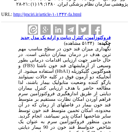
پژوهشی سازمان نظام پزشکی ایران. ۱۳۸۰; ۱۹ (۱) :۲۱-۲۸
URL:
http://jmciri.ir/article-۱-۱۳۴۲-fa.html
فروکتوزآمین، کنترل دیابت و ارایه یک مدل جدید
چکیده:
(۵۱۳۴ مشاهده)
نگهداری میزان قند خون در سطح مناسب مهم
ترین هدف در درمان بیماران دیابتی است. در
حال حاضر جهت ارزیابی اقدامات درمانی بطور
وسیعی از آزمایشهای قند خون ناشتا (FBS) و
هموگلوبین گلیکوزیله (HbA1) استفاده می­شود. از
آنجاییکه دو آزمون فوق در کلیه حالات نمی­توانند
بازگو کننده وضعیت متابولیک بیمار باشند، لذا
مطالعه حاضر با هدف ارزیابی کنترل بیماران
دیابتی از طریق اندازه­گیری فروکتوزآمین سرم
فراهم آوردن امکان نظارت مستقیم بر متوسط
قند خون بیمار در فاصله­ای از زمان که در آن
محدوده، امکان تخمین متوسط قند خون توسط
سایر شاخصها امکان پذیر نمی­باشد، انجام گردید.
بدین منظور فروکتوزآمین سرم به عنوان یک
شاخص حدواسط قند خون در 90 بیمار دیابتی