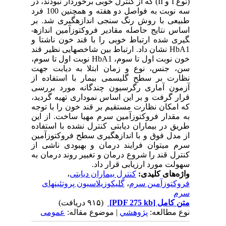
(نوع I و II) که از کنترل خوبی برخوردار نبودند، در
سه نوبت به فواصل دو هفته و همچنین 100 فرد
طبیعی با روش رنگ سنجی اندازه­گیری شد. بر
اساس نتایج حاصله مقادیر فروکتوزآمین اندازه­
گیری شده ارتباط خوبی را با قند خون ناشتا و
HbA1 نشان داد. ارتباط بین شاخصهایی نظیر قند
خون نوبت اول تا سوم، HbA1 نوبت اول تا سوم،
سن، جنس، نوع و زمان ابتلا به دیابت جهت
نظارت بر سطح گلیسمی بیمار با استفاده از
آزمون آماری رگرسیون چندگانه مورد بررسی
قرار گرفت و بر این اساس نموداری تهیه گردید،
که امکان نظارت مستقیم بر قند خون را با توجه
به مقدار فروکتوزآمین سرم مهیا ساخت. از این
طریق در بیماران دیابتی کنترل نشده با استفاده
از مدل فوق و با اندازه­گیری سطح فروکتوزآمین
سرم می­توان فرایند درمان و بهبودی ناشی از
کنترل قند را شروع درمان و تغییر روند درمان به
سهولت مورد ارزیابی قرار داد.
واژه‌های کلیدی:
کنترل بیماران دیابتی
،
فروکتوزآمین سرم
،
گلیکوزیلاسیون پروتئینهای
سرم
متن کامل
[PDF 275 kb]
(۹۱۵ دریافت)
نوع مطالعه:
پژوهشي
| موضوع مقاله:
عمومى