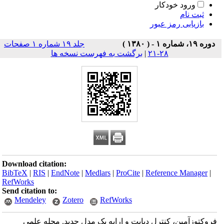
ورود خودکار
ثبت نام
بازیابی رمز عبور
دوره ۱۹، شماره ۱ - ( ۱۳۸۰ )
جلد ۱۹ شماره ۱ صفحات
۲۸-۲۱
|
برگشت به فهرست نسخه ها
Download citation:
BibTeX
|
RIS
|
EndNote
|
Medlars
|
ProCite
|
Reference Manager
|
RefWorks
Send citation to:
Mendeley
Zotero
RefWorks
فروکتوزآمین، کنترل دیابت و ارایه یک مدل جدید. مجله علمی