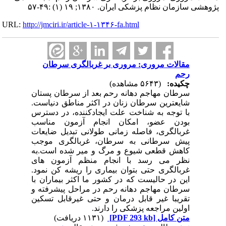
پژوهشی سازمان نظام پزشکی ایران. ۱۳۸۰; ۱۹ (۱) :۴۹-۵۷
URL:
http://jmciri.ir/article-۱-۱۳۴۶-fa.html
مقالات مروری: مروری بر غربالگری سرطان
رحم
چکیده:
(۵۶۴۳ مشاهده)
سرطان مهاجم دهانه رحم بعد از سرطان پستان
شایعترین سرطان زنان در اکثر مناطق دنیاست.
با توجه به شناخت علت ایجادکننده، در دسترس
بودن عضو، امکان انجام آزمون مناسب
غربالگری، فاصله زمانی طولانی تبدیل ضایعات
پیش سرطانی به سرطان، غربالگری موجب
کاهش قطعی شیوع و مرگ و میر شده است.به
نظر می رسد با انجام منظم آزمون های
غربالگری حتی بتوان بیماری را ریشه کن نمود.
این در حالیست که در کشور ما اکثر بیماران با
سرطان مهاجم دهانه رحم در مراحل پیشرفته و
تقریبا غیر قابل درمان و حتی غیرقابل تسکین
اولین مراجعه پزشکی را دارند.
متن کامل
[PDF 293 kb]
(۱۱۳۱ دریافت)