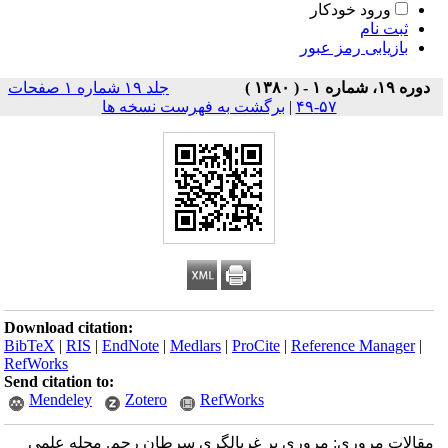
ورود خودکار
ثبت نام
بازیابی رمز عبور
دوره ۱۹، شماره ۱ - ( ۱۳۸۰ )
جلد ۱۹ شماره ۱ صفحات
۵۷-۴۹
|
برگشت به فهرست نسخه ها
Download citation:
BibTeX
|
RIS
|
EndNote
|
Medlars
|
ProCite
|
Reference Manager
|
RefWorks
Send citation to:
Mendeley
Zotero
RefWorks
مقالات مروری: مروری بر غربالگری سرطان رحم. مجله علمی