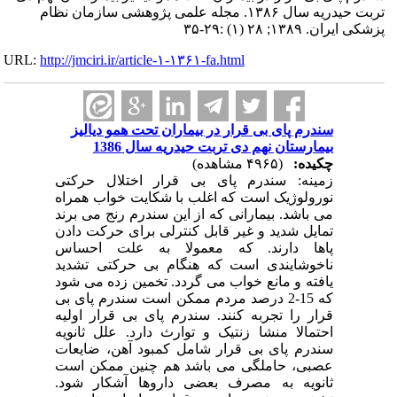
تربت حیدریه سال ۱۳۸۶. مجله علمی پژوهشی سازمان نظام
پزشکی ایران. ۱۳۸۹; ۲۸ (۱) :۲۹-۳۵
URL:
http://jmciri.ir/article-۱-۱۳۶۱-fa.html
سندرم پای بی قرار در بیماران تحت همو دیالیز
بیمارستان نهم دی تربت حیدریه سال 1386
چکیده:
(۴۹۶۵ مشاهده)
زمینه: سندرم پای بی قرار اختلال حرکتی
نورولوژیک است که اغلب با شکایت خواب همراه
می باشد. بیمارانی که از این سندرم رنج می برند
تمایل شدید و غیر قابل کنترلی برای حرکت دادن
پاها دارند. که معمولا به علت احساس
ناخوشایندی است که هنگام بی حرکتی تشدید
یافته و مانع خواب می گردد. تخمین زده می شود
که 15-2 درصد مردم ممکن است سندرم پای بی
قرار را تجربه کنند. سندرم پای بی قرار اولیه
احتمالا منشا زنتیک و توارث دارد. علل ثانویه
سندرم پای بی قرار شامل کمبود آهن، ضایعات
عصبی، حاملگی می باشد هم چنین ممکن است
ثانویه به مصرف بعضی داروها آشکار شود.