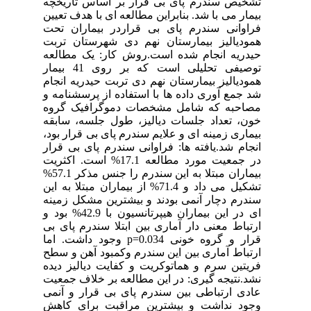
تشخیص سندرم پای بی قرار بر اساس تاریخچه
بیمار می با شد. بنابراین مطالعه ای با هدف تعیین
فراوانی سندرم پای بی قراردر بیماران تحت
همودیالیز بیمارستان نهم دی شهرستان تربت
حیدریه انجام شده است.روش کار: یک مطالعه
توصیفی تحلیلی است که بر روی 41 بیمار
همودیالیز بیمارستان نهم دی تربت حیدریه انجام
شد جمع آوری داده ها با استفاده از پرسشنامه و
مصاحبه که شامل مشخصات دموگرافیک گروه
خون، تعداد جلسات دیالیز، طول جلسه، سابقه
بیماری زمینه ای و علایم سندرم پای بی قرار بود،
انجام شد.یافته ها: فراوانی سندرم پای بی قرار
در جمعیت مورد مطالعه 17.1% است. اکثریت
بیماران مبتلا به این سندرم را جنس مذکر 57.1%
تشکیل می داد و 71.4% از بیماران مبتلا به این
سندرم دچار آنمی بودند و بیشترین مشکل زمینه
ای در این بیماران هیپرتانسیون با 42.9% بود و
ارتباط معنی دار آماری بین ابتلا سندرم پای بی
قرار و گروه خونی p=0.034 وجود داشت. اما
ارتباط آماری بین این سندرم وکمبود آهن و سطح
فریتین سرم و هماتوکریت و کفایت دیالیز دیده
نشد.نتیجه گیری: در این مطالعه بر خلاف جمعیت
عادی ارتباطی بین سندرم پای بی قرار و آنمی
وجود نداشت و بیشترین مراقبت برای کاهش