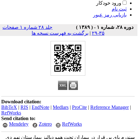
ورود خودکار
ثبت نام
بازیابی رمز عبور
دوره ۲۸، شماره ۱ - ( ۱۳۸۹ )
جلد ۲۸ شماره ۱ صفحات
۳۵-۲۹
|
برگشت به فهرست نسخه ها
Download citation:
BibTeX
|
RIS
|
EndNote
|
Medlars
|
ProCite
|
Reference Manager
|
RefWorks
Send citation to:
Mendeley
Zotero
RefWorks
سندرم پای بی قرار در بیماران تحت همو دیالیز بیمارستان نهم دی