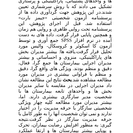
ها و واحدهای پشتیبانی، پاراکلینیکی و پرستاری
تشکیل می دادند که با روش سرشماری تعیین
شدند.در این پژوهش جهت گردآوری داده ها از
پرسشنامه آزمون شخصیتی «جیمز بارت»
استفاده شد. قبل از اجرای پژوهش، این
پرسشنامه تحت روایی ظاهری و روایی هم زمان
و همچنین پایایی قرار گرفت. داده های به دست
آمده در نرم افزار SPSS جمع آوری و توسط
آزمون کا اسکوئر و کروسکال- والیس مورد
تحلیل قرار گرفت.یافته ها: بیشتر مدیران بخش
های پاراکلینیکی، منزوی و احساساتی و بیشتر
مدیران اجرایی بیمارستان ها جمع گرا، فعال،
دقیق و منظم بودند. ویژگی های واقع گرا، دقیق
و منظم با فراوانی بیشتری در مدیران مورد
مطالعه مشاهده شد.
بحث
نتایج این مطالعه نشان
داد مدیران اجرایی در مقایسه با سایر مدیران
بخش ها و واحدهای تابعه بیمارستان ها با
شخصیت مدیر سازگاری بیشتری دارند. اما،
بیشتر مدیران مورد مطالعه کلیه چهار ویژگی
شخصیتی سازگار با حرفه مدیریت را در اختیار
ندارند و نمی توان شخصیت آنها را به طور کامل با
حرفه مدیریت سازگار در نظر گرفت.نتیجه
گیری: به منظور افزایش رضایت بیماران، تحرک
و پویایی بیشتر بیمارستان ها و ارتقا عملکرد