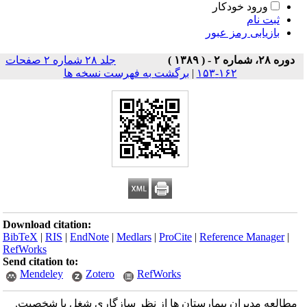
ورود خودکار
ثبت نام
بازیابی رمز عبور
دوره ۲۸، شماره ۲ - ( ۱۳۸۹ )
جلد ۲۸ شماره ۲ صفحات
۱۶۲-۱۵۳
|
برگشت به فهرست نسخه ها
Download citation:
BibTeX
|
RIS
|
EndNote
|
Medlars
|
ProCite
|
Reference Manager
|
RefWorks
Send citation to:
Mendeley
Zotero
RefWorks
مطالعه مدیران بیمارستان ها از نظر سازگاری شغل با شخصیت.