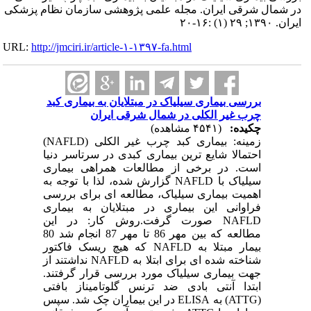
در شمال شرقی ایران. مجله علمی پژوهشی سازمان نظام پزشکی
ایران. ۱۳۹۰; ۲۹ (۱) :۱۶-۲۰
URL:
http://jmciri.ir/article-۱-۱۳۹۷-fa.html
بررسی بیماری سیلیاک در مبتلایان به بیماری کبد
چرب غیر الکلی در شمال شرقی ایران
چکیده:
(۴۵۴۱ مشاهده)
زمینه: بیماری کبد چرب غیر الکلی (NAFLD)
احتمالا شایع ترین بیماری کبدی در سرتاسر دنیا
است. در برخی از مطالعات همراهی بیماری
سیلیاک با NAFLD گزارش شده، لذا با توجه به
اهمیت بیماری سیلیاک، مطالعه ای برای بررسی
فراوانی این بیماری در مبتلایان به بیماری
NAFLD صورت گرفت.روش کار: در این
مطالعه که بین مهر 86 تا مهر 87 انجام شد 80
بیمار مبتلا به NAFLD که هیچ ریسک فاکتور
شناخته شده ای برای ابتلا به NAFLD نداشتند از
جهت بیماری سیلیاک مورد بررسی قرار گرفتند.
ابتدا آنتی بادی ضد ترنس گلوتامیناز بافتی
(ATTG) به ELISA در این بیماران چک شد. سپس