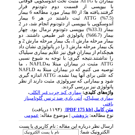
بیماران با ATTG مثبت تحت آندوسکوپی فوقانی
با بیوپسی از قسمت دوم دئودنوم قرار
گرفتند.یافته ها: از 80 بیمار مورد مطالعه 6 بیمار
ATTG (%7.5) ثبت داشتند در هر 6 بیمار
آندوسکوپی با بیوپسی از دئودنوم انجام شد، در 2
بیمار (33.3%) بیوپسی دئودنوم نرمال بود. چهار
بیمار (66.7%) پاتولوژی غیر طبیعی داشتند. دو
بیمار مرحله مارش 1، یک بیمار مرحله مارش 2 و
یک بیمار مرحله مارش 3 را در پاتولوژی نشان داد
هیچکدام از بیماران فوق نیز علایم بیماری سیلیاک
را نداشتند.نتیجه گیری: با توجه به شیوع نسبی
ATTG مثبت در بیماران مبتلا بهNAFLD ، ما
توصیه می کنیم که در بیماران مبتلا به NAFLD
که علتی برای آنها پیدا نشده، ATTG اندازه گیری
شود و بیمارانی که سرولوژی مثبت دارند از نظر
پاتولوژی نیز بررسی گردند.
واژه‌های کلیدی:
بیماری کبد چرب غیر الکلی
،
بیماری سیلیاک
،
آنتی بادی ضد ترنس گلوتامیناز
بافتی
متن کامل
[PDF 175 kb]
(۱۱۹۴ دریافت)
نوع مطالعه:
پژوهشي
| موضوع مقاله:
عمومى
ارسال نظر درباره این مقاله : نام کاربری یا پست
الکترونیک شما: