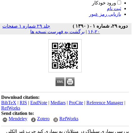
ورود خودکار
ثبت نام
بازیابی رمز عبور
دوره ۲۹، شماره ۱ - ( ۱۳۹۰ )
جلد ۲۹ شماره ۱ صفحات
۲۰-۱۶
|
برگشت به فهرست نسخه ها
Download citation:
BibTeX
|
RIS
|
EndNote
|
Medlars
|
ProCite
|
Reference Manager
|
RefWorks
Send citation to:
Mendeley
Zotero
RefWorks
بررسی بیماری سیلیاک در مبتلایان به بیماری کبد چرب غیر الکلی