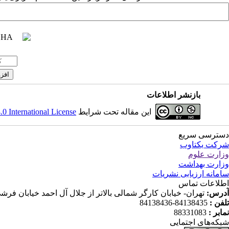
بازنشر اطلاعات
این مقاله تحت شرایط
 International License
دسترسی سریع
شرکت یکتاوب
وزارت علوم
وزارت بهداشت
سامانه ارزیابی نشریات
اطلاعات تماس
آدرس:
تهران- خیابان کارگر شمالی بالاتر از جلال آل احمد خیابان فرشی مقدم (شانزدهم) پلاک ۱۱۹ ط
تلفن :
84138435-84138436
نمابر :
88331083
شبکه‌های اجتمایی