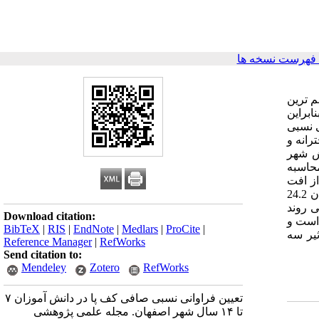
فهرست نسخه ها
م ترین
براین
ی نسبی
نمایی (دخترانه و
ش شهر
حاسبه
رد افت قوس در یک پا (14.1 درصد) بیش از افت
قوس در هر دو پا (9.5 درصد) بود. همچنین فراوانی نسبی افت قوس در دو گروه جنسی تقریبا برابر بود به گونه ای که میزان شیوع در پسران 24.2
شیوع افت قوس از 6 تا 10 سال افزایش نشان داد ولی پس از 10 سالگی روند
Download citation:
 است و
BibTeX
|
RIS
|
EndNote
|
Medlars
|
ProCite
|
تاثیر سه
Reference Manager
|
RefWorks
Send citation to:
Mendeley
Zotero
RefWorks
تعیین فراوانی نسبی صافی کف پا در دانش آموزان ۷
تا ۱۴ سال شهر اصفهان. مجله علمی پژوهشی