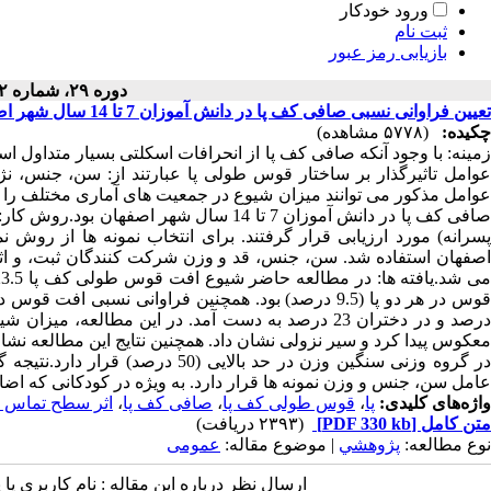
ورود خودکار
ثبت نام
بازیابی رمز عبور
دوره ۲۹، شماره ۲ - ( ۱۳۹۰ )
تعیین فراوانی نسبی صافی کف پا در دانش آموزان 7 تا 14 سال شهر اصفهان
چکیده:
(۵۷۷۸ مشاهده)
زمینه: با وجود آنکه صافی کف پا از انحرافات اسکلتی بسیار متداول 
عوامل تاثیرگذار بر ساختار قوس طولی پا عبارتند از: سن، جنس، ن
عوامل مذکور می توانند میزان شیوع در جمعیت های آماری مختلف را د
پسرانه) مورد ارزیابی قرار گرفتند. برای انتخاب نمونه ها از رو
اصفهان استفاده شد. سن، جنس، قد و وزن شرکت کنندگان ثبت، و ا
معکوس پیدا کرد و سیر نزولی نشان داد. همچنین نتایج این مطالعه 
در گروه وزنی سنگین وزن در حد بال
عامل سن، جنس و وزن نمونه ها قرار دارد. به ویژه در کودکانی که ا
واژه‌های کلیدی:
پا
،
قوس طولی کف پا
،
صافی کف پا
،
اثر سطح تماس ک
متن کامل
[PDF 330 kb]
(۲۳۹۳ دریافت)
نوع مطالعه:
پژوهشي
| موضوع مقاله:
عمومى
ارسال نظر درباره این مقاله : نام کاربری ی