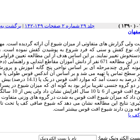
جلد ۲۹ شماره ۲ صفحات ۱۴۹-۱۴۲
|
برگشت به 
است ولی گزارش های متفاوتی از میزان شیوع آن ارائه گردیده است. مه
ژاد، نوع کفش و سنی که فرد شروع به پوشیدن کفش نموده است. بنا
ستخوش تغییر نمایند. بر این اساس هدف از این مطالعه تعیین فراوان
صافی کف پا در دانش آموزان 7 تا 14 سال شهر اصفهان بود.روش کار: در این مطالعه 671 نفر از دانش آموزان مقاطع ابتدایی و راه
ش نمونه گیری چندمرحله ای بر اساس نواحی پنج گانه آموزش و پرور
ثر سطح تماس پا تهیه می شد و بر اساس آن اندکس قوس طولی پا م
می شد.یافته ها: در مطالعه حاضر شیوع افت قوس طولی کف پا 23.5 درصد به دست آمد که موا
درصد و در دختران 23 درصد به دست آمد. در این مطالعه، میزان 
نشان داد که میزان شیوع افت قوس به شدت در گروه های وزنی متفاوت
ایی (50 درصد) قرار دارد.نتیجه گیری: نتایج این مطالعه نشان می دهد که شیوع صافی کف پا تحت 
ضافه وزن دارند شیوع افت قوس بیشتر است.
ف پا
ا پست الکترونیک شما: