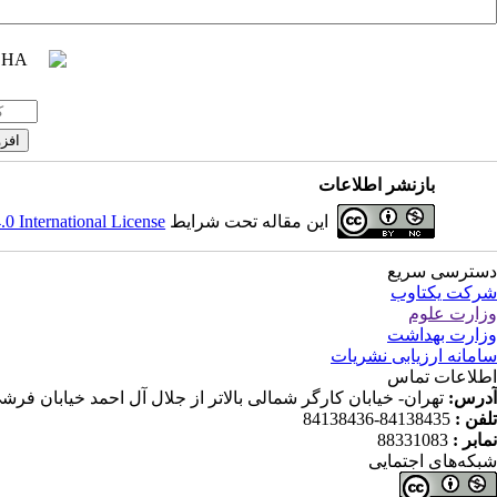
بازنشر اطلاعات
این مقاله تحت شرایط
 International License
دسترسی سریع
شرکت یکتاوب
وزارت علوم
وزارت بهداشت
سامانه ارزیابی نشریات
اطلاعات تماس
آدرس:
تهران- خیابان کارگر شمالی بالاتر از جلال آل احمد خیابان فرشی مقدم (شانزدهم) پلاک ۱۱۹ ط
تلفن :
84138435-84138436
نمابر :
88331083
شبکه‌های اجتمایی