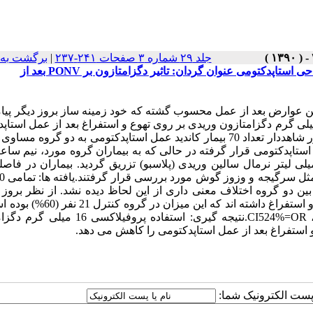
جلد ۲۹ شماره ۳ صفحات ۲۴۱-۲۳۷
|
برگشت به 
بررسی اثر پروفیلاکسی دگزامتازون بر روی تهوع و استفراغ بعد از جراحی استاپدکتومی عنوان گردان: تاثیر دگزامتازون بر PONV بعد از
رین عوارض بعد از عمل محسوب گشته که خود زمینه ساز بروز دیگر پیا
لوب نیز می گردد. هدف این مطالعه ارزیابی اثر پروفیلاکسی 16 میلی گرم دگزامتازون وریدی بر روی تهوع و استفراغ بعد از عمل 
می باشد.روش کار: در این مطالعه کارآزمایی بالینی تصادفی دو سوکور شاهددار تعداد 70 بیمار کاندید عمل استاپدکتومی به دو گ
پدکتومی قرار گرفته در حالی که به بیماران گروه مورد، نیم ساع
ردیدند 38 زن و 32 مرد و میانگین سنی 12±37 بود که بین دو گروه اختلاف معنی داری از این لحاظ دیده نشد. از نظر ب
استفراغ بعد از عمل از میان 35 بیمار گروه مورد 11 نفر (4/31%) تهوع و استفراغ داشت
با گزارش P=0.03 اختلاف معنی داری بدست آمد 95%=%299-%916، CI524%=OR.نتیجه گیری: استفاد
استفراغ بعد از عمل استاپدکتومی را کاهش می دهد.
ا پست الکترونیک شما: