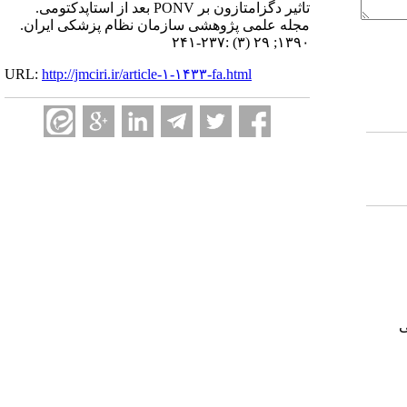
تاثیر دگزامتازون بر PONV بعد از استاپدکتومی.
مجله علمی پژوهشی سازمان نظام پزشکی ایران.
۱۳۹۰; ۲۹ (۳) :۲۳۷-۲۴۱
URL:
http://jmciri.ir/article-۱-۱۴۳۳-fa.html