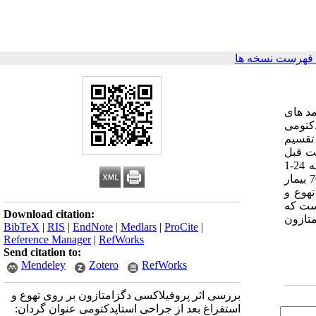
فهرست نسخه ها
مد های
استاپدکتومی
روه مساوی تقسیم
ت قبل
از عمل مقدار 16 میلی گرم دگزامتازون وریدی و به گروه شاهد 4 میلی لیتر نرمال سالین وریدی (پلاسبو) تزریق گردید. بیماران در فاصله 24-1
ساعت بعد از عمل از لحاظ بروز تهوع و استفراغ و متغیرهای وابسته مثل سرگیجه و وزوز گوش مورد بررسی قرار گرفتند.یافته ها: تمامی 70 بیمار
روز تهوع و
ه اند که این میزان در گروه کنترل 21 نفر (60%) بوده است که
Download citation:
ه پروفیلاکسی 16 میلی گرم دگزامتازون
BibTeX
|
RIS
|
EndNote
|
Medlars
|
ProCite
|
Reference Manager
|
RefWorks
Send citation to:
Mendeley
Zotero
RefWorks
بررسی اثر پروفیلاکسی دگزامتازون بر روی تهوع و
استفراغ بعد از جراحی استاپدکتومی عنوان گردان: