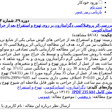
ورود خودکار
ثبت نام
بازیابی رمز عبور
دوره ۲۹، شماره ۳ - ( ۱۳۹۰ )
استاپدکتومی
چکیده:
(۵۸۱۸ مشاهده)
زمینه: تهوع و استفراغ بعد از جراحی های گوش میانی یکی از شایع ت
نامط
گشته با روش سداسیون یکسان و توسط یک جراح مورد عمل جراحی استا
وارد مطالعه گ
وریدی نیم ساعت قبل از جراحی به طور قابل ملاحظه ای شیوع تهوع و 
واژه‌های کلیدی:
دگزامتازون
،
استاپدکتومی
،
تهوع و استفراغ
متن کامل
[PDF 235 kb]
(۱۳۱۶ دریافت)
نوع مطالعه:
پژوهشي
| موضوع مقاله:
عمومى
ارسال نظر درباره این مقاله : نام کاربری ی