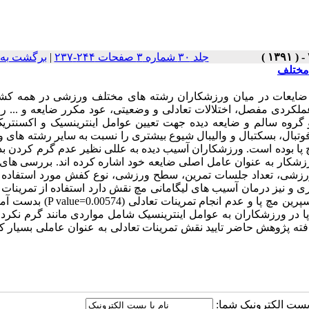
جلد ۳۰ شماره ۳ صفحات ۲۴۴-۲۳۷
|
برگشت به 
ا (Ankle Sprain) در زمره شایع ترین ضایعات در میان ورزشکاران رشته های مختلف ورزشی در همه
عملکردی مفصل، اختلالات تعادلی و وضعیتی، عود مکرر ضایعه و ... را
طالعه مقطعی توصیفی 125 ورزشکار در دو گروه سالم و ضایعه دیده جهت تعیین عوامل اینترینسیک و اکسن
 فوتبال، بسکتبال و والیبال شیوع بیشتری را نسبت به سایر رشته های
ینورژن مچ پا بوده است. ورزشکاران آسیب دیده به عللی نظیر عدم گرم کردن ب
ار به عنوان عامل اصلی ضایعه خود اشاره کرده اند. بررسی های 
 ورزشی، تعداد جلسات تمرین، سطح ورزشی، نوع کفش مورد استفاده و
یری و نیز درمان آسیب های لیگامانی مچ نقش دارد استفاده از تمرینات 
است که در پِژوهش حاضر از نظر آماری اختلاف معناداری بین بروز اسپرین مچ پا و عدم ا
پا در ورزشکاران به عوامل اینترینسیک شامل مواردی مانند گرم نکرد
افته پژوهش حاضر تایید نقش تمرینات تعادلی به عنوان عاملی بسیار ک
ا پست الکترونیک شما: