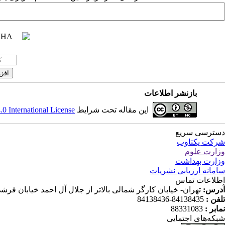
بازنشر اطلاعات
این مقاله تحت شرایط
 International License
دسترسی سریع
شرکت یکتاوب
وزارت علوم
وزارت بهداشت
سامانه ارزیابی نشریات
اطلاعات تماس
آدرس:
تهران- خیابان کارگر شمالی بالاتر از جلال آل احمد خیابان فرشی مقدم (شانزدهم) پلاک ۱۱۹ ط
تلفن :
84138435-84138436
نمابر :
88331083
شبکه‌های اجتمایی