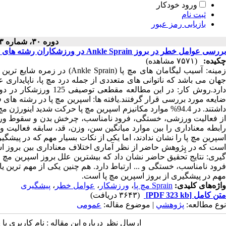
ورود خودکار
ثبت نام
بازیابی رمز عبور
دوره ۳۰، شماره ۳ - ( ۱۳۹۱ )
بررسی عوامل خطر در بروز Ankle Sprain در ورزشکاران رشته های مختلف
چکیده:
(۷۵۷۱ مشاهده)
زمینه: آسیب لیگامان های مچ پ
جهان می باشد که ناتوانی های متعددی از جمله درد مچ پا، ناپایداری 
دارد.روش کار: در این م
ضایعه مورد بررسی قرار گرفتند.یافته ها: اسپرین مچ پا در رشته های
داشتند. در 94.4% موارد مکانیزم اسپرین مچ پا حرکت شدید ا
از فعالیت ورزشی، خستگی، فرود نامناسب، چرخش بدن و سقوط ورزشک
رابطه معناداری را بین موارد میانگین سن، وزن، قد، سابقه فعالیت
اسپرین مچ پا را نشان ندادند، اما یکی از نکات بسیار مهم که در پیشگ
گیری: نتایج تحقیق حاضر نشان داد که بیشترین علل بروز اسپرین مچ 
فرود نامناسب، خستگی و ... ارتباط دارد. هم چنین یکی از مهم ترین ی
مهم در پیشگیری از بروز اسپرین مچ پا است.
واژه‌های کلیدی:
Sprain مچ پا
،
ورزشکار
،
عوامل خطر
،
پیشگیری
متن کامل
[PDF 323 kb]
(۳۶۴۳ دریافت)
نوع مطالعه:
پژوهشي
| موضوع مقاله:
عمومى
ارسال نظر درباره این مقاله : نام کاربری ی