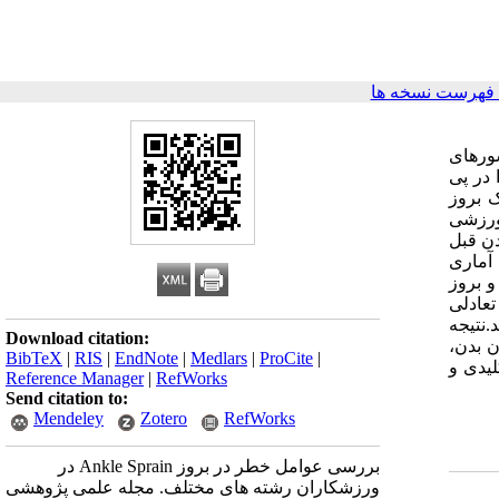
فهرست نسخه ها
 کشورهای
 در پی
تریک بروز
 ورزشی
دن قبل
آماری
 بروز
تعادلی
نجام تمرینات تعادلی (P value=0.00574) بدست آمد.نتیجه
Download citation:
ن بدن،
BibTeX
|
RIS
|
EndNote
|
Medlars
|
ProCite
|
لیدی و
Reference Manager
|
RefWorks
Send citation to:
Mendeley
Zotero
RefWorks
بررسی عوامل خطر در بروز Ankle Sprain در
ورزشکاران رشته های مختلف. مجله علمی پژوهشی