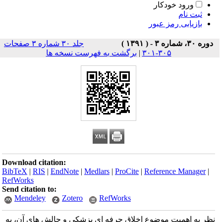
ورود خودکار
ثبت نام
بازیابی رمز عبور
دوره ۳۰، شماره ۳ - ( ۱۳۹۱ )
جلد ۳۰ شماره ۳ صفحات
۳۰۵-۳۰۱
|
برگشت به فهرست نسخه ها
Download citation:
BibTeX
|
RIS
|
EndNote
|
Medlars
|
ProCite
|
Reference Manager
|
RefWorks
Send citation to:
Mendeley
Zotero
RefWorks
نظر به اهمیت موضوع اخلاق حرفه ای پزشکی و چالش های آن، به