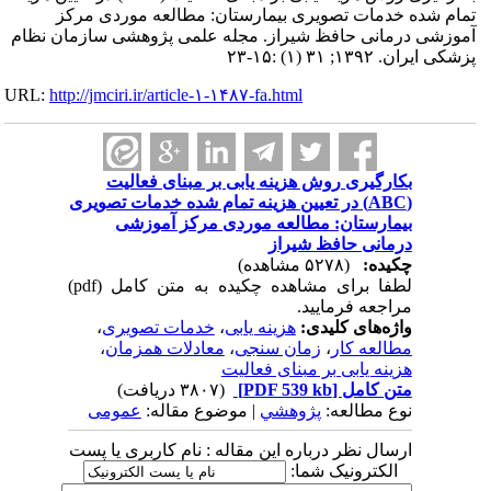
تمام شده خدمات تصویری بیمارستان: مطالعه موردی مرکز
آموزشی درمانی حافظ شیراز. مجله علمی پژوهشی سازمان نظام
پزشکی ایران. ۱۳۹۲; ۳۱ (۱) :۱۵-۲۳
URL:
http://jmciri.ir/article-۱-۱۴۸۷-fa.html
بکارگیری روش هزینه یابی بر مبنای فعالیت
(ABC) در تعیین هزینه تمام شده خدمات تصویری
بیمارستان: مطالعه موردی مرکز آموزشی
درمانی حافظ شیراز
چکیده:
(۵۲۷۸ مشاهده)
لطفا برای مشاهده چکیده به متن کامل (pdf)
مراجعه فرمایید.
واژه‌های کلیدی:
هزینه یابی
،
خدمات تصویری
،
مطالعه کار
،
زمان سنجی
،
معادلات همزمان
،
هزینه یابی بر مبنای فعالیت
متن کامل
[PDF 539 kb]
(۳۸۰۷ دریافت)
نوع مطالعه:
پژوهشي
| موضوع مقاله:
عمومى
ارسال نظر درباره این مقاله : نام کاربری یا پست
الکترونیک شما: