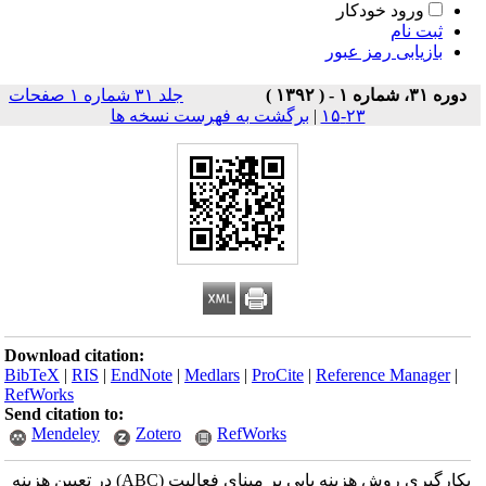
ورود خودکار
ثبت نام
بازیابی رمز عبور
دوره ۳۱، شماره ۱ - ( ۱۳۹۲ )
جلد ۳۱ شماره ۱ صفحات
۲۳-۱۵
|
برگشت به فهرست نسخه ها
Download citation:
BibTeX
|
RIS
|
EndNote
|
Medlars
|
ProCite
|
Reference Manager
|
RefWorks
Send citation to:
Mendeley
Zotero
RefWorks
بکارگیری روش هزینه یابی بر مبنای فعالیت (ABC) در تعیین هزینه