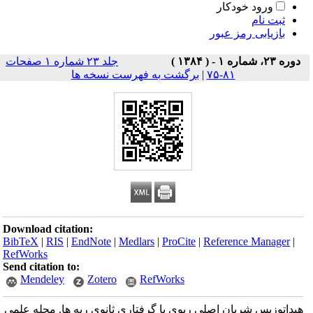
ورود خودکار
ثبت نام
بازیابی رمز عبور
دوره ۲۳، شماره ۱ - ( ۱۳۸۴ )
جلد ۲۳ شماره ۱ صفحات
۸۱-۷۵
|
برگشت به فهرست نسخه ها
Download citation:
BibTeX
|
RIS
|
EndNote
|
Medlars
|
ProCite
|
Reference Manager
|
RefWorks
Send citation to:
Mendeley
Zotero
RefWorks
هیداتوزیس شریان اصلی ریوی با گرفتاری ثانوی ریه ها. مجله علمی