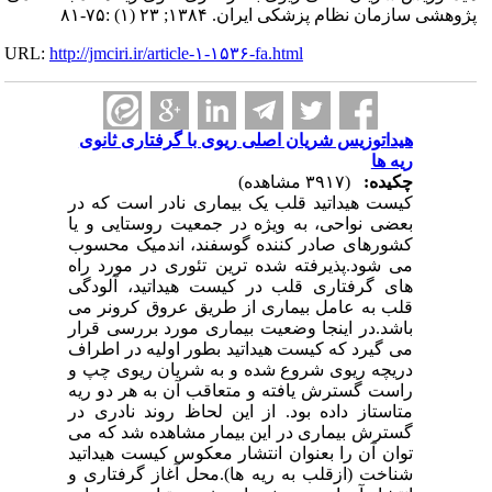
پژوهشی سازمان نظام پزشکی ایران. ۱۳۸۴; ۲۳ (۱) :۷۵-۸۱
URL:
http://jmciri.ir/article-۱-۱۵۳۶-fa.html
هیداتوزیس شریان اصلی ریوی با گرفتاری ثانوی
ریه ها
چکیده:
(۳۹۱۷ مشاهده)
کیست هیداتید قلب یک بیماری نادر است که در
بعضی نواحی، به ویژه در جمعیت روستایی و یا
کشورهای صادر کننده گوسفند، اندمیک محسوب
می شود.پذیرفته شده ترین تئوری در مورد راه
های گرفتاری قلب در کیست هیداتید، آلودگی
قلب به عامل بیماری از طریق عروق کرونر می
باشد.در اینجا وضعیت بیماری مورد بررسی قرار
می گیرد که کیست هیداتید بطور اولیه در اطراف
دریچه ریوی شروع شده و به شریان ریوی چپ و
راست گسترش یافته و متعاقب آن به هر دو ریه
متاستاز داده بود. از این لحاظ روند نادری در
گسترش بیماری در این بیمار مشاهده شد که می
توان آن را بعنوان انتشار معکوس کیست هیداتید
شناخت (ازقلب به ریه ها).محل آغاز گرفتاری و