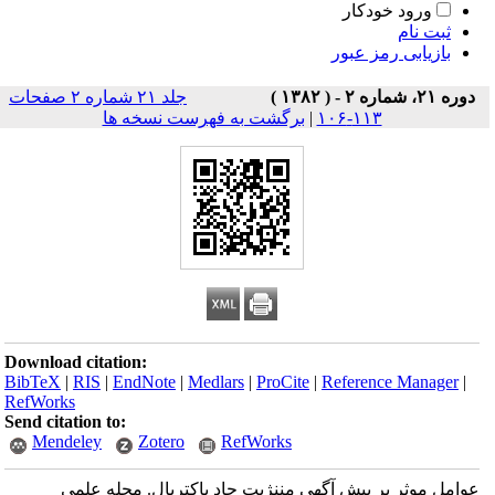
ورود خودکار
ثبت نام
بازیابی رمز عبور
دوره ۲۱، شماره ۲ - ( ۱۳۸۲ )
جلد ۲۱ شماره ۲ صفحات
۱۱۳-۱۰۶
|
برگشت به فهرست نسخه ها
Download citation:
BibTeX
|
RIS
|
EndNote
|
Medlars
|
ProCite
|
Reference Manager
|
RefWorks
Send citation to:
Mendeley
Zotero
RefWorks
عوامل موثر بر پیش آگهی مننژیت حاد باکتریال. مجله علمی