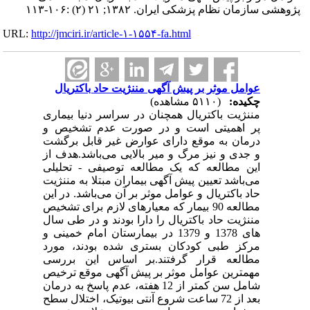
پژوهشی سازمان نظام پزشکی ایران. ۱۳۸۲; ۲۱ (۲) :۱۰۶-۱۱۳
URL:
http://jmciri.ir/article-۱-۱۵۵۴-fa.html
عوامل موثر بر پیش آگهی مننژیت حاد باکتریال
چکیده:
(۵۱۱۰ مشاهده)
مننژیت باکتریال همچنان در سراسر دنیا بیماری
پر اهمیتی است و در صورت عدم تشخیص و
درمان به موقع دارای عوارض غیر قابل برگشت
و جدی و نیز مرگ و میر بالایی می‌باشد.هدف از
این مطالعه که یک مطالعه توصیفی - تحلیلی
می‌باشد تعیین پیش آگهی بیماران مبتلا به مننژیت
حاد باکتریال و عوامل موثر بر آن می‌باشد. در این
مطالعه 90 بیمار که معیارهای لازم برای تشخیص
مننژیت حاد باکتریال را دارا بودند و در طی سال
های 1378 و 1379 در بیمارستان امام خمینی و
مرکز طبی کودکان بستری شده بودند، مورد
مطالعه قرار گرفتند.بر اساس این بررسی
مهمترین عوامل موثر بر پیش آگهی موقع ترخیص
شامل سن کمتر از 12 هفته، عدم پاسخ به درمان
بعد از 72 ساعت شروع آنتی بیوتیک، اختلال سطح