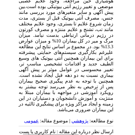
هوشیاری حین مراجعه، وجود علایم عصبی
موضعی و تغییر رژیم آنتی بیوتیکی بوده است.بین
پیش آگهی و سایر متغیرهای مورد بررسی مانند
جنس، مصرف آنتی بیوتیک قبل از بستری، مدت
زمان شروع علایم تا بستری، وجود علایم مختلف
مانند تب، تشنج و علایم مننژه و مصرف کورتون
در رژیم درمانی ارتباطی بدست نیامد. میزان
مرگ و میر در کل بیماران 10% و میزان عوارض
13.3% بود. در مجموع بر اساس نتایج این مطالعه
علیرغم بکارگیری سیستم‌های حمایتی پیشرفته
برای این بیماران همچنین آنتی بیوتیک ‌های وسیع
الطیف جدید و اقدامات تشخیصی مناسب ‌تر،
تغییر محسوسی در عوامل موثر بر پیش آگهی
بیماری نسبت به دو دهه قبل ایجاد نشده است.
همچنین با توجه به عدم پیگیری صحیح بیماران
پس از ترخیص به نظر می‌رسد توجه بیشتر به
رویکرد آموزشی در مواجهه با بیماران مبتلا به
مننژیت و آموزش دانشجویان و دستیاران در این
زمینه و ایجاد مراکز ویژه برای پیشگیری ثالثیه در
این بیماران ضروری می‌باشد.
نوع مطالعه:
پژوهشي
| موضوع مقاله:
عمومى
ارسال نظر درباره این مقاله : نام کاربری یا پست