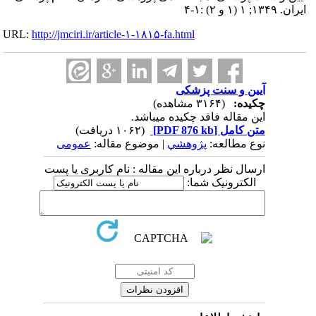
ایران. ۱۳۴۹; ۱ (۱ و ۲) :۱-۴
URL:
http://jmciri.ir/article-۱-۱۸۱۵-fa.html
آیین و سنت پزشکی
چکیده:
(۳۱۶۴ مشاهده)
این مقاله فاقد چکیده می​باشد.
متن کامل
[PDF 876 kb]
(۱۰۶۲ دریافت)
نوع مطالعه:
پژوهشي
| موضوع مقاله:
عمومى
ارسال نظر درباره این مقاله : نام کاربری یا پست
الکترونیک شما: