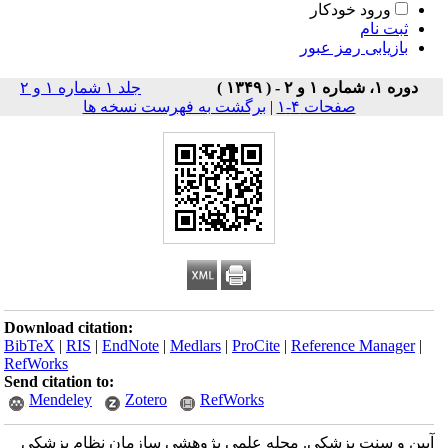
ورود خودکار
ثبت نام
بازیابی رمز عبور
دوره ۱، شماره ۱ و ۲ - ( ۱۳۴۹ )
جلد ۱ شماره ۱ و ۲
صفحات ۴-۱
|
برگشت به فهرست نسخه ها
Download citation:
BibTeX
|
RIS
|
EndNote
|
Medlars
|
ProCite
|
Reference Manager
|
RefWorks
Send citation to:
Mendeley
Zotero
RefWorks
آیین و سنت پزشکی. مجله علمی پژوهشی سازمان نظام پزشکی