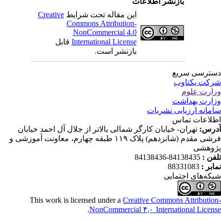
بازنشر اطلاعات
این مقاله تحت شرایط
Creative
Commons Attribution-
NonCommercial 4.0
International License
قابل
بازنشر است.
ترسی سریع
کت یکتاوب
ارت علوم
ارت بهداشت
مانه ارزیابی نشریات
لاعات تماس
رس:
تهران- خیابان کارگر شمالی بالاتر از جلال آل احمد خیابان
فرشی مقدم (شانزدهم) پلاک ۱۱۹ طبقه چهارم، معاونت آموزشی و
وهشی
فن :
84138435-84138436
ابر :
88331083
که‌های اجتمایی
This work is licensed under a
Creative Commons Attributio
.
NonCommercial ۴,۰ International Licen