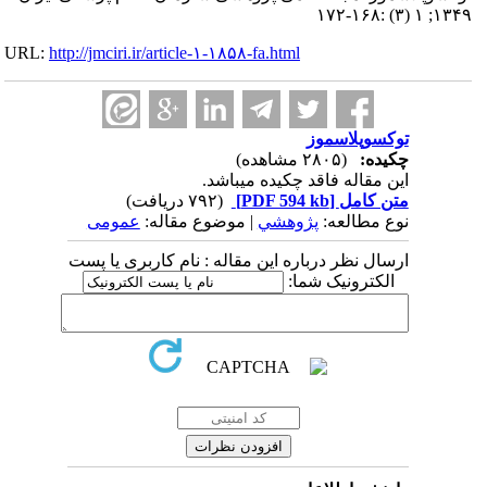
۱۳۴۹; ۱ (۳) :۱۶۸-۱۷۲
URL:
http://jmciri.ir/article-۱-۱۸۵۸-fa.html
توکسوپلاسموز
چکیده:
(۲۸۰۵ مشاهده)
این مقاله فاقد چکیده می​باشد.
متن کامل
[PDF 594 kb]
(۷۹۲ دریافت)
نوع مطالعه:
پژوهشي
| موضوع مقاله:
عمومى
ارسال نظر درباره این مقاله : نام کاربری یا پست
الکترونیک شما: