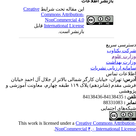
بازنشر اطلاعات
این مقاله تحت شرایط
Creative
Commons Attribution-
NonCommercial 4.0
International License
قابل
بازنشر است.
ترسی سریع
کت یکتاوب
ارت علوم
ارت بهداشت
مانه ارزیابی نشریات
لاعات تماس
رس:
تهران- خیابان کارگر شمالی بالاتر از جلال آل احمد خیابان
فرشی مقدم (شانزدهم) پلاک ۱۱۹ طبقه چهارم، معاونت آموزشی و
وهشی
فن :
84138435-84138436
ابر :
88331083
که‌های اجتمایی
This work is licensed under a
Creative Commons Attributio
.
NonCommercial ۴,۰ International Licen