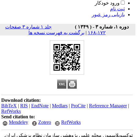
ورود خودکار
ثبت نام
بازیابی رمز عبور
دوره ۱، شماره ۳ - ( ۱۳۴۹ )
جلد ۱ شماره ۳ صفحات
۱۷۲-۱۶۸
|
برگشت به فهرست نسخه ها
Download citation:
BibTeX
|
RIS
|
EndNote
|
Medlars
|
ProCite
|
Reference Manager
|
RefWorks
Send citation to:
Mendeley
Zotero
RefWorks
توکسوپلاسموز. مجله علمی پژوهشی سازمان نظام پزشکی ایران.