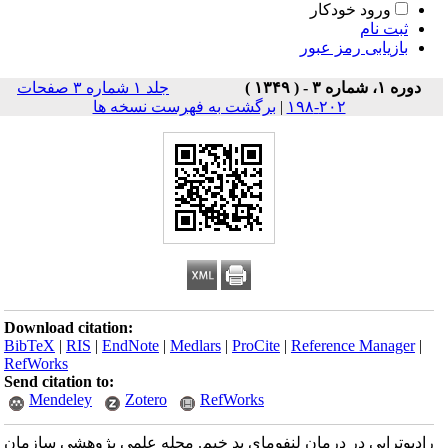
ورود خودکار
ثبت نام
بازیابی رمز عبور
دوره ۱، شماره ۳ - ( ۱۳۴۹ )
جلد ۱ شماره ۳ صفحات
۲۰۲-۱۹۸
|
برگشت به فهرست نسخه ها
Download citation:
BibTeX
|
RIS
|
EndNote
|
Medlars
|
ProCite
|
Reference Manager
|
RefWorks
Send citation to:
Mendeley
Zotero
RefWorks
رادیوتراپی در درمان لنفومای بد خیم. مجله علمی پژوهشی سازمان