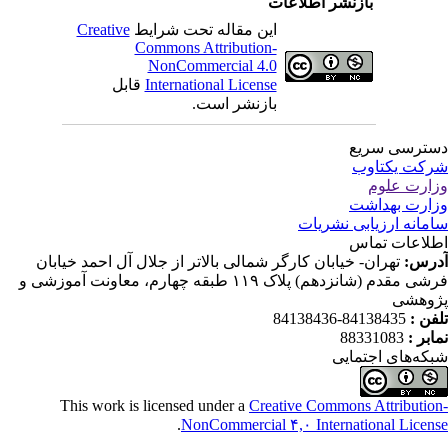
بازنشر اطلاعات
این مقاله تحت شرایط
Creative
Commons Attribution-
NonCommercial 4.0
International License
قابل
بازنشر است.
ترسی سریع
کت یکتاوب
ارت علوم
ارت بهداشت
مانه ارزیابی نشریات
لاعات تماس
رس:
تهران- خیابان کارگر شمالی بالاتر از جلال آل احمد خیابان
فرشی مقدم (شانزدهم) پلاک ۱۱۹ طبقه چهارم، معاونت آموزشی و
وهشی
فن :
84138435-84138436
ابر :
88331083
که‌های اجتمایی
This work is licensed under a
Creative Commons Attributio
.
NonCommercial ۴,۰ International Licen