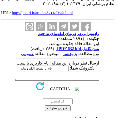
نظام پزشکی ایران. ۱۳۴۹; ۱ (۳) :۱۹۸-۲۰۲
URL:
http://jmciri.ir/article-۱-۱۸۶۴-fa.html
رادیوتراپی در درمان لنفومای بد خیم
چکیده:
(۲۸۹۱ مشاهده)
این مقاله فاقد چکیده می​باشد.
متن کامل
[PDF 632 kb]
(۷۶۹ دریافت)
نوع مطالعه:
پژوهشي
| موضوع مقاله:
عمومى
ارسال نظر درباره این مقاله : نام کاربری یا پست
الکترونیک شما: