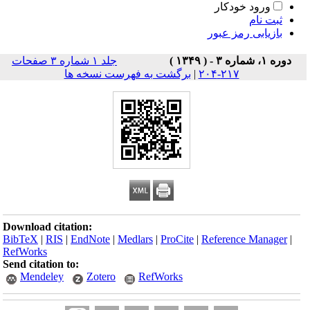
ورود خودکار
ثبت نام
بازیابی رمز عبور
دوره ۱، شماره ۳ - ( ۱۳۴۹ )
جلد ۱ شماره ۳ صفحات
۲۱۷-۲۰۴
|
برگشت به فهرست نسخه ها
Download citation:
BibTeX
|
RIS
|
EndNote
|
Medlars
|
ProCite
|
Reference Manager
|
RefWorks
Send citation to:
Mendeley
Zotero
RefWorks