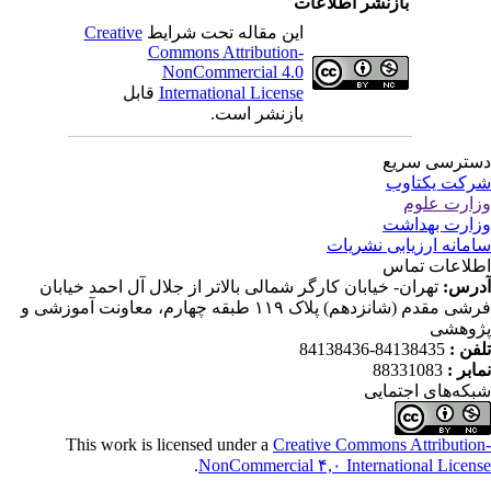
بازنشر اطلاعات
این مقاله تحت شرایط
Creative
Commons Attribution-
NonCommercial 4.0
International License
قابل
بازنشر است.
ترسی سریع
کت یکتاوب
ارت علوم
ارت بهداشت
مانه ارزیابی نشریات
لاعات تماس
رس:
تهران- خیابان کارگر شمالی بالاتر از جلال آل احمد خیابان
فرشی مقدم (شانزدهم) پلاک ۱۱۹ طبقه چهارم، معاونت آموزشی و
وهشی
فن :
84138435-84138436
ابر :
88331083
که‌های اجتمایی
This work is licensed under a
Creative Commons Attributio
.
NonCommercial ۴,۰ International Licen