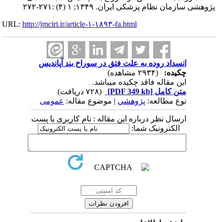
پژوهشی سازمان نظام پزشکی ایران. ۱۳۴۹; ۱ (۴) :۲۷۱-۲۷۲
URL:
http://jmciri.ir/article-۱-۱۸۹۳-fa.html
انسداد روده به علت فتق در سوراخ بند آپاندیس
چکیده:
(۲۹۳۴ مشاهده)
این مقاله فاقد چکیده می​باشد.
متن کامل
[PDF 349 kb]
(۷۲۸ دریافت)
نوع مطالعه:
پژوهشي
| موضوع مقاله:
عمومى
ارسال نظر درباره این مقاله : نام کاربری یا پست
الکترونیک شما: