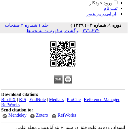
ورود خودکار
ثبت نام
بازیابی رمز عبور
دوره ۱، شماره ۴ - ( ۱۳۴۹ )
جلد ۱ شماره ۴ صفحات
۲۷۲-۲۷۱
|
برگشت به فهرست نسخه ها
Download citation:
BibTeX
|
RIS
|
EndNote
|
Medlars
|
ProCite
|
Reference Manager
|
RefWorks
Send citation to:
Mendeley
Zotero
RefWorks
انسداد روده به علت فتق در سوراخ بند آپاندیس. مجله علمی