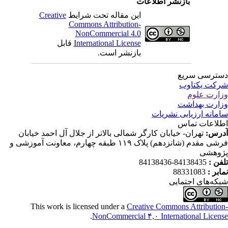
بازنشر اطلاعات
این مقاله تحت شرایط
Creative
Commons Attribution-
NonCommercial 4.0
International License
قابل
بازنشر است.
ترسی سریع
کت یکتاوب
ارت علوم
ارت بهداشت
مانه ارزیابی نشریات
لاعات تماس
رس:
تهران- خیابان کارگر شمالی بالاتر از جلال آل احمد خیابان
فرشی مقدم (شانزدهم) پلاک ۱۱۹ طبقه چهارم، معاونت آموزشی و
وهشی
فن :
84138435-84138436
ابر :
88331083
که‌های اجتمایی
This work is licensed under a
Creative Commons Attributio
.
NonCommercial ۴,۰ International Licen