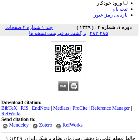
ورود خودکار
ثبت نام
بازیابی رمز عبور
دوره ۱، شماره ۴ - ( ۱۳۴۹ )
جلد ۱ شماره ۴ صفحات
۲۸۵-۲۸۲
|
برگشت به فهرست نسخه ها
Download citation:
BibTeX
|
RIS
|
EndNote
|
Medlars
|
ProCite
|
Reference Manager
|
RefWorks
Send citation to:
Mendeley
Zotero
RefWorks
خالها. مجله علمی پژوهشی سازمان نظام پزشکی ایران. ۱۳۴۹; ۱