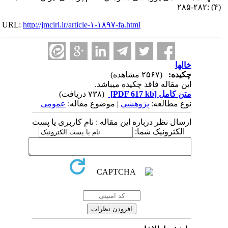
(۴) :۲۸۲-۲۸۵
URL:
http://jmciri.ir/article-۱-۱۸۹۷-fa.html
خالها
چکیده:
(۲۵۶۷ مشاهده)
این مقاله فاقد چکیده می​باشد.
متن کامل
[PDF 617 kb]
(۷۳۸ دریافت)
نوع مطالعه:
پژوهشي
| موضوع مقاله:
عمومى
ارسال نظر درباره این مقاله : نام کاربری یا پست
الکترونیک شما: