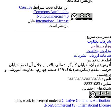
بازنشر اطلاعات
این مقاله تحت شرایط
Creative
Commons Attribution-
NonCommercial 4.0
International License
قابل
بازنشر است.
ترسی سریع
کت یکتاوب
ارت علوم
ارت بهداشت
مانه ارزیابی نشریات
لاعات تماس
رس:
تهران- خیابان کارگر شمالی بالاتر از جلال آل احمد خیابان
فرشی مقدم (شانزدهم) پلاک ۱۱۹ طبقه چهارم، معاونت آموزشی و
وهشی
فن :
84138435-84138436
ابر :
88331083
که‌های اجتمایی
This work is licensed under a
Creative Commons Attributio
.
NonCommercial ۴,۰ International Licen