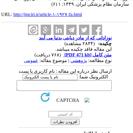
سازمان نظام پزشکی ایران. ۱۳۴۹; ۱ (۶)
URL:
http://jmciri.ir/article-۱-۱۹۲۷-fa.html
نوزادانی که از مادر دیابتی بدنیا می آیند
چکیده:
(۲۸۳۴ مشاهده)
این مقاله فاقد چکیده می​باشد.
متن کامل
[PDF 471 kb]
(۷۶۸ دریافت)
نوع مطالعه:
پژوهشي
| موضوع مقاله:
عمومى
ارسال نظر درباره این مقاله : نام کاربری یا پست
الکترونیک شما: