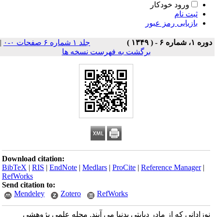
ورود خودکار
ثبت نام
بازیابی رمز عبور
دوره ۱، شماره ۶ - ( ۱۳۴۹ )
جلد ۱ شماره ۶ صفحات ۰-۰
|
برگشت به فهرست نسخه ها
Download citation:
BibTeX
|
RIS
|
EndNote
|
Medlars
|
ProCite
|
Reference Manager
|
RefWorks
Send citation to:
Mendeley
Zotero
RefWorks
نوزادانی که از مادر دیابتی بدنیا می آیند. مجله علمی پژوهشی