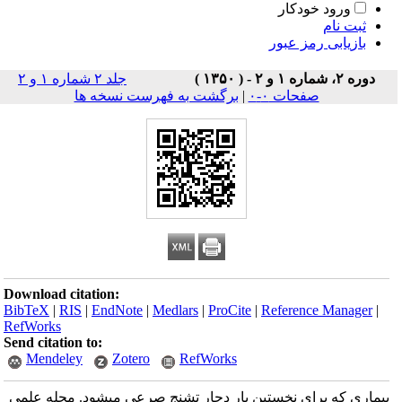
ورود خودکار
ثبت نام
بازیابی رمز عبور
دوره ۲، شماره ۱ و ۲ - ( ۱۳۵۰ )
جلد ۲ شماره ۱ و ۲
صفحات ۰-۰
|
برگشت به فهرست نسخه ها
Download citation:
BibTeX
|
RIS
|
EndNote
|
Medlars
|
ProCite
|
Reference Manager
|
RefWorks
Send citation to:
Mendeley
Zotero
RefWorks
بیماری که برای نخستین بار دچار تشنج صرعی میشود. مجله علمی