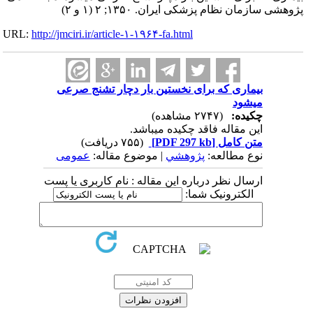
پژوهشی سازمان نظام پزشکی ایران. ۱۳۵۰; ۲ (۱ و ۲)
URL:
http://jmciri.ir/article-۱-۱۹۶۴-fa.html
بیماری که برای نخستین بار دچار تشنج صرعی
میشود
چکیده:
(۲۷۴۷ مشاهده)
این مقاله فاقد چکیده می​باشد.
متن کامل
[PDF 297 kb]
(۷۵۵ دریافت)
نوع مطالعه:
پژوهشي
| موضوع مقاله:
عمومى
ارسال نظر درباره این مقاله : نام کاربری یا پست
الکترونیک شما: