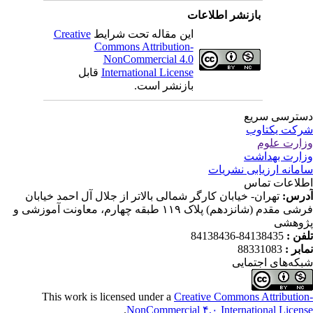
بازنشر اطلاعات
این مقاله تحت شرایط
Creative
Commons Attribution-
NonCommercial 4.0
International License
قابل
بازنشر است.
ترسی سریع
کت یکتاوب
ارت علوم
ارت بهداشت
مانه ارزیابی نشریات
لاعات تماس
رس:
تهران- خیابان کارگر شمالی بالاتر از جلال آل احمد خیابان
فرشی مقدم (شانزدهم) پلاک ۱۱۹ طبقه چهارم، معاونت آموزشی و
وهشی
فن :
84138435-84138436
ابر :
88331083
که‌های اجتمایی
This work is licensed under a
Creative Commons Attributio
.
NonCommercial ۴,۰ International Licen