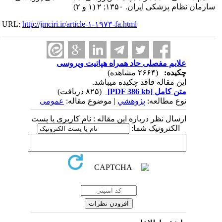
سازمان نظام پزشکی ایران. ۱۳۵۰; ۲ (۱ و ۲)
URL:
http://jmciri.ir/article-۱-۱۹۷۳-fa.html
علایم مفصلی حاد همراه هپاتیت ویروسی
چکیده:
(۲۶۶۴ مشاهده)
این مقاله فاقد چکیده می​باشد.
متن کامل
[PDF 386 kb]
(۸۲۵ دریافت)
نوع مطالعه:
پژوهشي
| موضوع مقاله:
عمومى
ارسال نظر درباره این مقاله : نام کاربری یا پست
الکترونیک شما: