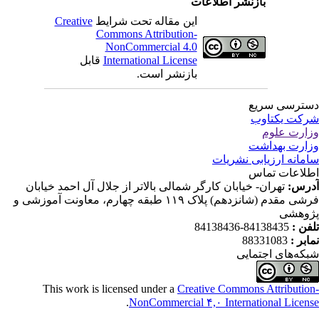
بازنشر اطلاعات
این مقاله تحت شرایط
Creative
Commons Attribution-
NonCommercial 4.0
International License
قابل
بازنشر است.
ترسی سریع
کت یکتاوب
ارت علوم
ارت بهداشت
مانه ارزیابی نشریات
لاعات تماس
رس:
تهران- خیابان کارگر شمالی بالاتر از جلال آل احمد خیابان
فرشی مقدم (شانزدهم) پلاک ۱۱۹ طبقه چهارم، معاونت آموزشی و
وهشی
فن :
84138435-84138436
ابر :
88331083
که‌های اجتمایی
This work is licensed under a
Creative Commons Attributio
.
NonCommercial ۴,۰ International Licen