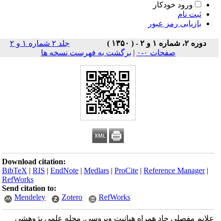
ورود خودکار
ثبت نام
بازیابی رمز عبور
دوره ۲، شماره ۱ و ۲ - ( ۱۳۵۰ )
جلد ۲ شماره ۱ و ۲
صفحات ۰-۰
|
برگشت به فهرست نسخه ها
Download citation:
BibTeX
|
RIS
|
EndNote
|
Medlars
|
ProCite
|
Reference Manager
|
RefWorks
Send citation to:
Mendeley
Zotero
RefWorks
علایم مفصلی حاد همراه هپاتیت ویروسی. مجله علمی پژوهشی