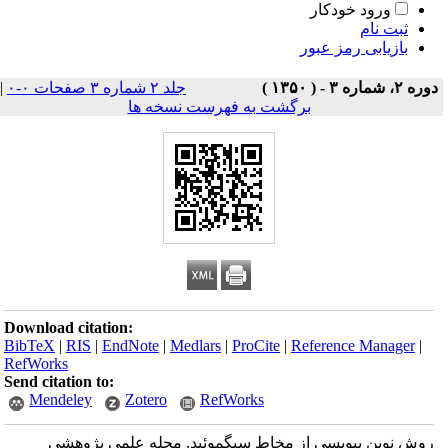
ورود خودکار
ثبت نام
بازیابی رمز عبور
دوره ۲، شماره ۳ - ( ۱۳۵۰ )
جلد ۲ شماره ۳ صفحات ۰-۰
|
برگشت به فهرست نسخه ها
Download citation:
BibTeX
|
RIS
|
EndNote
|
Medlars
|
ProCite
|
Reference Manager
|
RefWorks
Send citation to:
Mendeley
Zotero
RefWorks
روش نوین بیوپسی از مخاط سیگموئید. مجله علمی پژوهشی