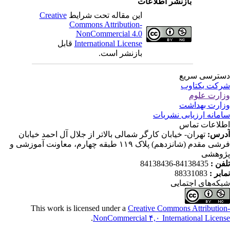
بازنشر اطلاعات
این مقاله تحت شرایط
Creative
Commons Attribution-
NonCommercial 4.0
International License
قابل
بازنشر است.
ترسی سریع
کت یکتاوب
ارت علوم
ارت بهداشت
مانه ارزیابی نشریات
لاعات تماس
رس:
تهران- خیابان کارگر شمالی بالاتر از جلال آل احمد خیابان
فرشی مقدم (شانزدهم) پلاک ۱۱۹ طبقه چهارم، معاونت آموزشی و
وهشی
فن :
84138435-84138436
ابر :
88331083
که‌های اجتمایی
This work is licensed under a
Creative Commons Attributio
.
NonCommercial ۴,۰ International Licen