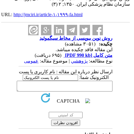
سازمان نظام پزشکی ایران. ۱۳۵۰; ۲ (۳)
URL:
http://jmciri.ir/article-۱-۱۹۹۹-fa.html
روش نوین بیوپسی از مخاط سیگموئید
چکیده:
(۳۰۵۱ مشاهده)
این مقاله فاقد چکیده می​باشد.
متن کامل
[PDF 990 kb]
(۶۹۵ دریافت)
نوع مطالعه:
پژوهشي
| موضوع مقاله:
عمومى
ارسال نظر درباره این مقاله : نام کاربری یا پست
الکترونیک شما: