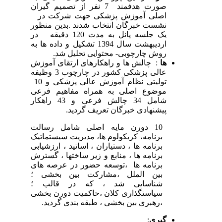
صورت هدفمند 7 نفر از تصمیم گیران
اصلی آموزش پزشکی جهت شرکت در
نشست خبرگان انتخاب شدند .بدین منظور
یک جلسه پانل به مدت 120 دقیقه در
اردیبهشت سال 1394 تشکیل و داده ها به
روش چارچوبی- محتوایی تحلیل شد.
ها
: چالش ها و راهکارهای ارتقای آموزش
عالی پزشکی کشور در چارچوب 3 وظیفه
تولیتی نظام آموزش عالی پزشکی و 10
موضوع اصلی به همراه مفاهیم فرعی
شامل 34 چالش فرعی و 43 راهکار
پیشنهادی خبرگان تعریف گردید.
10 دورن مایه اصلی شامل رسالت
برنامه، کریکولوم ها، مدیریت سیستماتیک
برنامه ها ، دستیاران ، اساتید ، ارزشیابی
برنامه ها ، منابع و زیر ساختها ، گسترش
برنامه ها ،توسعه حضور در عرصه های
بین الملل ،مشارکت بین بخشی ؛
شناسایی شد ، که در قالب ؛
سیاستگذاری کلان ،حاکمیت دورن بخشی
،رهبری بین بخشی ، طبقه بندی گردید.
گیری
: