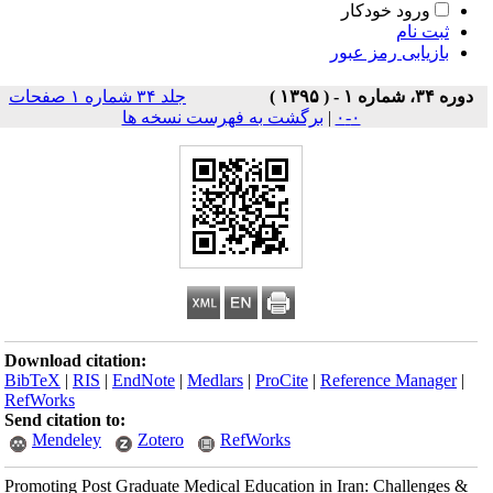
ورود خودکار
ثبت نام
بازیابی رمز عبور
دوره ۳۴، شماره ۱ - ( ۱۳۹۵ )
جلد ۳۴ شماره ۱ صفحات
۰-۰
|
برگشت به فهرست نسخه ها
Download citation:
BibTeX
|
RIS
|
EndNote
|
Medlars
|
ProCite
|
Reference Manager
|
RefWorks
Send citation to:
Mendeley
Zotero
RefWorks
Promoting Post Graduate Medical Education in Iran: Challenges &