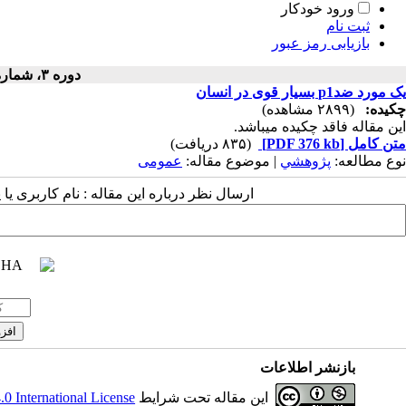
ورود خودکار
ثبت نام
بازیابی رمز عبور
دوره ۳، شماره ۲ - ( ۱۳۵۲ )
یک مورد ضدp1 بسیار قوی در انسان
چکیده:
(۲۸۹۹ مشاهده)
این مقاله فاقد چکیده می​باشد.
متن کامل
[PDF 376 kb]
(۸۳۵ دریافت)
نوع مطالعه:
پژوهشي
| موضوع مقاله:
عمومى
ارسال نظر درباره این مقاله : نام کاربری ی
بازنشر اطلاعات
این مقاله تحت شرایط
 International License