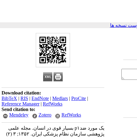
ست نسخه ها
Download citation:
BibTeX
|
RIS
|
EndNote
|
Medlars
|
ProCite
|
Reference Manager
|
RefWorks
Send citation to:
Mendeley
Zotero
RefWorks
یک مورد ضدp۱ بسیار قوی در انسان. مجله علمی
پژوهشی سازمان نظام پزشکی ایران. ۱۳۵۲; ۳ (۲)