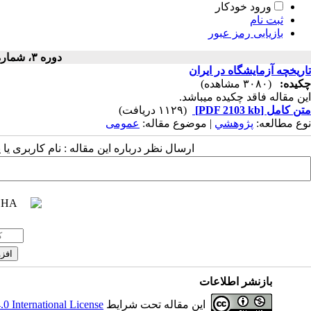
ورود خودکار
ثبت نام
بازیابی رمز عبور
دوره ۳، شماره ۳ - ( ۱۳۵۲ )
تاریخچه آزمایشگاه در ایران
چکیده:
(۳۰۸۰ مشاهده)
این مقاله فاقد چکیده می​باشد.
متن کامل
[PDF 2103 kb]
(۱۱۲۹ دریافت)
نوع مطالعه:
پژوهشي
| موضوع مقاله:
عمومى
ارسال نظر درباره این مقاله : نام کاربری ی
بازنشر اطلاعات
این مقاله تحت شرایط
 International License