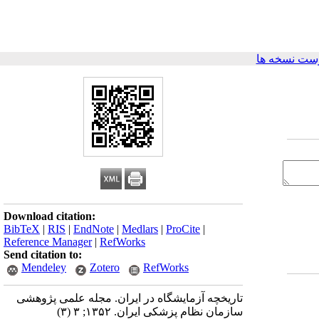
ست نسخه ها
Download citation:
BibTeX
|
RIS
|
EndNote
|
Medlars
|
ProCite
|
Reference Manager
|
RefWorks
Send citation to:
Mendeley
Zotero
RefWorks
تاریخچه آزمایشگاه در ایران. مجله علمی پژوهشی
سازمان نظام پزشکی ایران. ۱۳۵۲; ۳ (۳)