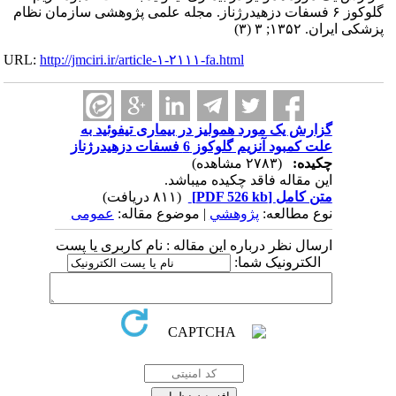
گلوکوز ۶ فسفات دزهیدرژناز. مجله علمی پژوهشی سازمان نظام
پزشکی ایران. ۱۳۵۲; ۳ (۳)
URL:
http://jmciri.ir/article-۱-۲۱۱۱-fa.html
گزارش یک مورد همولیز در بیماری تیفوئید به
علت کمبود آنزیم گلوکوز 6 فسفات دزهیدرژناز
چکیده:
(۲۷۸۳ مشاهده)
این مقاله فاقد چکیده می​باشد.
متن کامل
[PDF 526 kb]
(۸۱۱ دریافت)
نوع مطالعه:
پژوهشي
| موضوع مقاله:
عمومى
ارسال نظر درباره این مقاله : نام کاربری یا پست
الکترونیک شما: