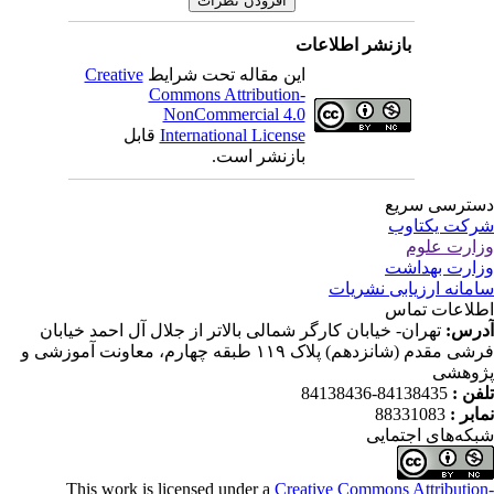
بازنشر اطلاعات
این مقاله تحت شرایط
Creative
Commons Attribution-
NonCommercial 4.0
International License
قابل
بازنشر است.
ترسی سریع
کت یکتاوب
ارت علوم
ارت بهداشت
مانه ارزیابی نشریات
لاعات تماس
رس:
تهران- خیابان کارگر شمالی بالاتر از جلال آل احمد خیابان
فرشی مقدم (شانزدهم) پلاک ۱۱۹ طبقه چهارم، معاونت آموزشی و
وهشی
فن :
84138435-84138436
ابر :
88331083
که‌های اجتمایی
This work is licensed under a
Creative Commons Attributio