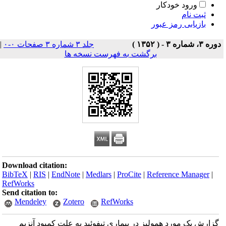
ورود خودکار
ثبت نام
بازیابی رمز عبور
دوره ۳، شماره ۳ - ( ۱۳۵۲ )
جلد ۳ شماره ۳ صفحات ۰-۰
|
برگشت به فهرست نسخه ها
Download citation:
BibTeX
|
RIS
|
EndNote
|
Medlars
|
ProCite
|
Reference Manager
|
RefWorks
Send citation to:
Mendeley
Zotero
RefWorks
گزارش یک مورد همولیز در بیماری تیفوئید به علت کمبود آنزیم