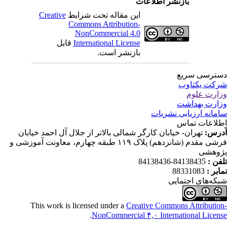
بازنشر اطلاعات
این مقاله تحت شرایط
Creative
Commons Attribution-
NonCommercial 4.0
International License
قابل
بازنشر است.
ترسی سریع
کت یکتاوب
ارت علوم
ارت بهداشت
مانه ارزیابی نشریات
لاعات تماس
رس:
تهران- خیابان کارگر شمالی بالاتر از جلال آل احمد خیابان
فرشی مقدم (شانزدهم) پلاک ۱۱۹ طبقه چهارم، معاونت آموزشی و
وهشی
فن :
84138435-84138436
ابر :
88331083
که‌های اجتمایی
This work is licensed under a
Creative Commons Attributio
.
NonCommercial ۴,۰ International Licen