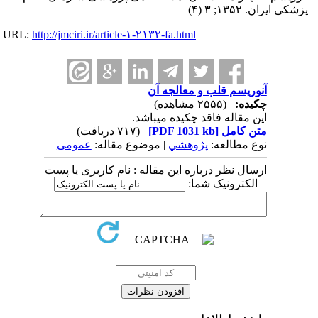
پزشکی ایران. ۱۳۵۲; ۳ (۴)
URL:
http://jmciri.ir/article-۱-۲۱۳۲-fa.html
آنوریسم قلب و معالجه آن
چکیده:
(۲۵۵۵ مشاهده)
این مقاله فاقد چکیده می​باشد.
متن کامل
[PDF 1031 kb]
(۷۱۷ دریافت)
نوع مطالعه:
پژوهشي
| موضوع مقاله:
عمومى
ارسال نظر درباره این مقاله : نام کاربری یا پست
الکترونیک شما: