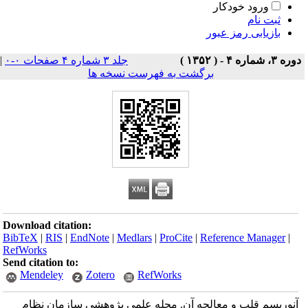
ورود خودکار
ثبت نام
بازیابی رمز عبور
دوره ۳، شماره ۴ - ( ۱۳۵۲ )
جلد ۳ شماره ۴ صفحات ۰-۰
|
برگشت به فهرست نسخه ها
Download citation:
BibTeX
|
RIS
|
EndNote
|
Medlars
|
ProCite
|
Reference Manager
|
RefWorks
Send citation to:
Mendeley
Zotero
RefWorks
آنوریسم قلب و معالجه آن. مجله علمی پژوهشی سازمان نظام