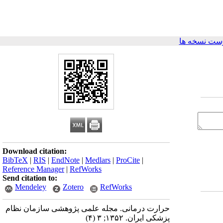
ست نسخه ها
Download citation:
BibTeX
|
RIS
|
EndNote
|
Medlars
|
ProCite
|
Reference Manager
|
RefWorks
Send citation to:
Mendeley
Zotero
RefWorks
حرارت درمانی. مجله علمی پژوهشی سازمان نظام
پزشکی ایران. ۱۳۵۲; ۳ (۴)