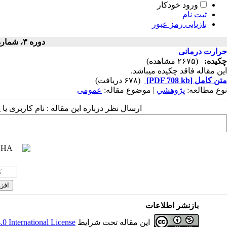
ورود خودکار
ثبت نام
بازیابی رمز عبور
دوره ۳، شماره ۴ - ( ۱۳۵۲ )
حرارت درمانی
چکیده:
(۲۶۷۵ مشاهده)
این مقاله فاقد چکیده می​باشد.
متن کامل
[PDF 708 kb]
(۶۷۸ دریافت)
نوع مطالعه:
پژوهشي
| موضوع مقاله:
عمومى
ارسال نظر درباره این مقاله : نام کاربری ی
بازنشر اطلاعات
این مقاله تحت شرایط
 International License