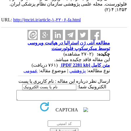
فلوئورسنت. مجله علمی پژوهشی سازمان نظام پزشکی ایران.
۱۳۵۳; ۴ (۲)
URL:
http://jmciri.ir/article-۱-۲۲۰۶-fa.html
مطالعه آنتی ژن استرالیا در هپاتیت ویروسی
توسط میکرسکوپ فلوئورسنت
چکیده:
(۲۷۰۲ مشاهده)
این مقاله فاقد چکیده می​باشد.
متن کامل
[PDF 2281 kb]
(۷۶۱ دریافت)
نوع مطالعه:
پژوهشي
| موضوع مقاله:
عمومى
ارسال نظر درباره این مقاله : نام کاربری یا پست
الکترونیک شما: