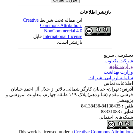
بازنشر اطلاعات
این مقاله تحت شرایط
Creative
Commons Attribution-
NonCommercial 4.0
International License
قابل
بازنشر است.
ترسی سریع
کت یکتاوب
ارت علوم
ارت بهداشت
مانه ارزیابی نشریات
لاعات تماس
رس:
تهران- خیابان کارگر شمالی بالاتر از جلال آل احمد خیابان
فرشی مقدم (شانزدهم) پلاک ۱۱۹ طبقه چهارم، معاونت آموزشی و
وهشی
فن :
84138435-84138436
ابر :
88331083
که‌های اجتمایی
This work is licensed under a
Creative Commons Attributio