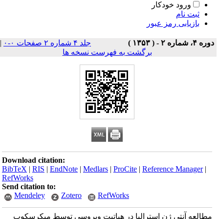
ورود خودکار
ثبت نام
بازیابی رمز عبور
دوره ۴، شماره ۲ - ( ۱۳۵۳ )
جلد ۴ شماره ۲ صفحات ۰-۰
|
برگشت به فهرست نسخه ها
Download citation:
BibTeX
|
RIS
|
EndNote
|
Medlars
|
ProCite
|
Reference Manager
|
RefWorks
Send citation to:
Mendeley
Zotero
RefWorks
مطالعه آنتی ژن استرالیا در هپاتیت ویروسی توسط میکرسکوپ