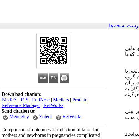
رست نسخه ها
 بدلیل
که با
عه، با
ای لیبر(گروه 2، یا همان گروه
شدند. زنان
که شرکت کنندگان به
Download citation:
 هرگونه
BibTeX
|
RIS
|
EndNote
|
Medlars
|
ProCite
|
Reference Manager
|
RefWorks
Send citation to:
ر بیلی
Mendeley
Zotero
RefWorks
ان مدت
Comparison of outcomes of induction of labor for
،ایجاد
mothers and newborns in pregnancies complicated