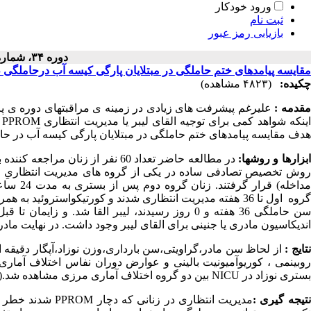
ورود خودکار
ثبت نام
بازیابی رمز عبور
دوره ۳۴، شماره ۴ - ( ۱۳۹۵ )
مقایسه پیامدهای ختم حاملگی در مبتلایان پارگی کیسه آب درحاملگی طی هفته‌های 34-36 در
چکیده:
(۴۸۲۳ مشاهده)
مقدمه :
علیرغم پیشرفت های زیادی در زمینه ی مراقبت‏های دوره ی پره
اینکه شواهد کمی برای توجیه القای لیبر یا مدیریت انتظاری
PPROM
هدف مقایسه پیامدهای ختم حاملگی در مبتلایان پارگی کیسه آب در حاملگی طی هفته های 36-34 در مادر
ابزارها و روشها:
در مطالعه حاضر تعداد 60 نفر از زنان مراجعه کننده به علت
روش تخصیص تصادفی ساده در یکی از گروه های مدیریت انتظاریِ
M
مداخله)
سن حاملگی 36 هفته و 0 روز رسیدند، لیبر القا شد.
اندیکاسیون مادری یا جنینی برای القای لیبر وجود داشت. در نهایت مادران و نوزادانشان تا 40 روز پس از ز
نتایج :
از لحاظ سن مادر،گراویتی،سن بارداری،وزن نوزاد،آپگار دقیقه او
روبینمی ، کوریوآمیونیت بالینی و عوارض دوران نفاس اختلاف آماری
بستری نوزاد در
NICU
بین دو گروه اختلاف آماری مرزی مشاهده شد.(
نتیجه گیری :
مدیریت انتظاری در زنانی که دچار
PPROM
شدند خطر قاب