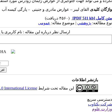
نکرده و می تواند جهت جلوگیری از عوارض زایمان زودرس مورد استفاد
واژگان
کلیدی
القای لیبر – عوارض مادری و جنینی – پارگی کیسه آب
متن کامل
[PDF 511 kb]
(۴۵۶۰ دریافت)
نوع مطالعه:
پژوهشي
| موضوع مقاله:
عمومى
ارسال نظر درباره این مقاله : نام کاربری ی
بازنشر اطلاعات
این مقاله تحت شرایط
 International License
دسترسی سریع
شرکت یکتاوب
وزارت علوم