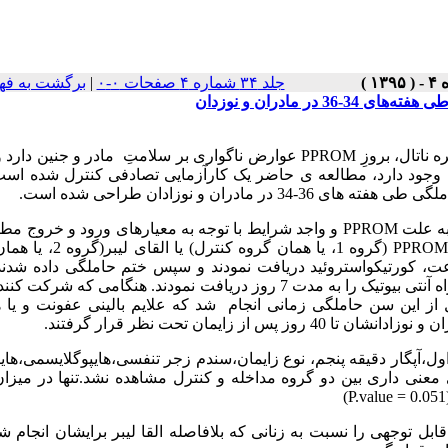
جلد ۳۴ شماره ۴ صفحات ۰-۰
|
برگشت به فه
 مادران و نوزدان
 ناتال، بروزِ
PPROM
عوارض ناگواری بر سلامتِ مادر و جنین دارد و
وجود دارد، مطالعه ی حاضر یک کارآزمایی تصادفی کنترل شده است 
ان و نوزادان طراحی شده است.
PPROM
و واجد شرایط با توجه به معیارهای ورود و خروج مطال
PPRO
(گروه 1، یا همان گروه کنترل) یا الق
 قرار گرفتند. زنان گروه دوم پس از بستری به مدت 24 ساعت، کورتیکواستروئید دریافت نمودند و سپس ختم حاملگی داده 
گروه اول تا 36 هفته مدیریت انتظاری شدند و کورتیکواستروئید به همراه آنتی بیوتیک را به مدت 7 روز دریافت نمودند. هنگامی 
 و زایمان تا قبل از این سن حاملگی زمانی انجام شد که علایم بالینی عفونت و یا
ایمان تحت نظر قرار گرفتند.
ل،آپگار دقیقه پنجم، نوع زایمان،سندم زجر تنفسی،هایپوگلایسمی،هایپ
 معنی داری بین دو گروه مداخله و کنترل مشاهده نشد.تنها در میز
)
P.value = 0.051
ل توجهی را نسبت به زنانی که بلافاصله القا لیبر برایشان انجام شد