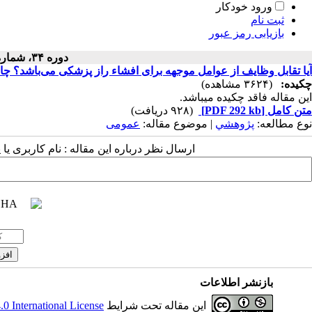
ورود خودکار
ثبت نام
بازیابی رمز عبور
دوره ۳۴، شماره ۴ - ( ۱۳۹۵ )
آیا تقابل وظایف از عوامل موجهه برای افشاء راز پزشکی می‌باشد؟ 
چکیده:
(۳۶۲۴ مشاهده)
این مقاله فاقد چکیده می​باشد.
متن کامل
[PDF 292 kb]
(۹۲۸ دریافت)
نوع مطالعه:
پژوهشي
| موضوع مقاله:
عمومى
ارسال نظر درباره این مقاله : نام کاربری ی
بازنشر اطلاعات
این مقاله تحت شرایط
 International License