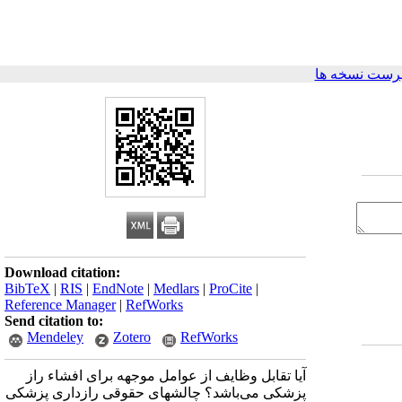
رست نسخه ها
Download citation:
BibTeX
|
RIS
|
EndNote
|
Medlars
|
ProCite
|
Reference Manager
|
RefWorks
Send citation to:
Mendeley
Zotero
RefWorks
آیا تقابل وظایف از عوامل موجهه برای افشاء راز
پزشکی می‌باشد؟ چالشهای حقوقی رازداری پزشکی