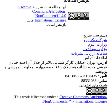
بازنشر اطلاعات
این مقاله تحت شرایط
Creative
Commons Attribution-
NonCommercial 4.0
International License
قابل
بازنشر است.
ترسی سریع
کت یکتاوب
ارت علوم
ارت بهداشت
مانه ارزیابی نشریات
لاعات تماس
رس:
تهران- خیابان کارگر شمالی بالاتر از جلال آل احمد خیابان
فرشی مقدم (شانزدهم) پلاک ۱۱۹ طبقه چهارم، معاونت آموزشی و
وهشی
فن :
84138435-84138436
ابر :
88331083
که‌های اجتمایی
This work is licensed under a
Creative Commons Attributio
.
NonCommercial ۴,۰ International Licen