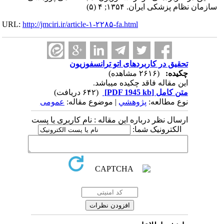
سازمان نظام پزشکی ایران. ۱۳۵۴; ۴ (۵)
URL:
http://jmciri.ir/article-۱-۲۲۸۵-fa.html
تحقیق در کاربردهای اتو ترانسفوزیون
چکیده:
(۲۶۱۶ مشاهده)
این مقاله فاقد چکیده می​باشد.
متن کامل
[PDF 1945 kb]
(۶۴۲ دریافت)
نوع مطالعه:
پژوهشي
| موضوع مقاله:
عمومى
ارسال نظر درباره این مقاله : نام کاربری یا پست
الکترونیک شما: