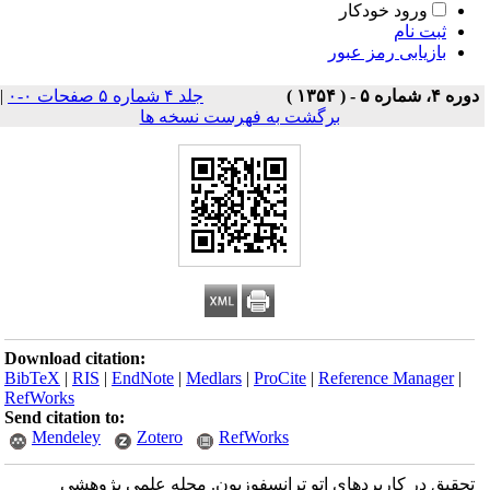
ورود خودکار
ثبت نام
بازیابی رمز عبور
دوره ۴، شماره ۵ - ( ۱۳۵۴ )
جلد ۴ شماره ۵ صفحات ۰-۰
|
برگشت به فهرست نسخه ها
Download citation:
BibTeX
|
RIS
|
EndNote
|
Medlars
|
ProCite
|
Reference Manager
|
RefWorks
Send citation to:
Mendeley
Zotero
RefWorks
تحقیق در کاربردهای اتو ترانسفوزیون. مجله علمی پژوهشی