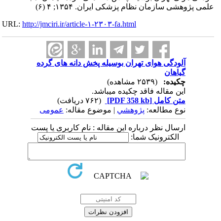
علمی پژوهشی سازمان نظام پزشکی ایران. ۱۳۵۴; ۴ (۶)
URL:
http://jmciri.ir/article-۱-۲۳۰۳-fa.html
آلودگی هوای تهران بوسیله پخش دانه های گرده
گیاهان
چکیده:
(۲۵۳۹ مشاهده)
این مقاله فاقد چکیده می​باشد.
متن کامل
[PDF 358 kb]
(۷۶۲ دریافت)
نوع مطالعه:
پژوهشي
| موضوع مقاله:
عمومى
ارسال نظر درباره این مقاله : نام کاربری یا پست
الکترونیک شما: