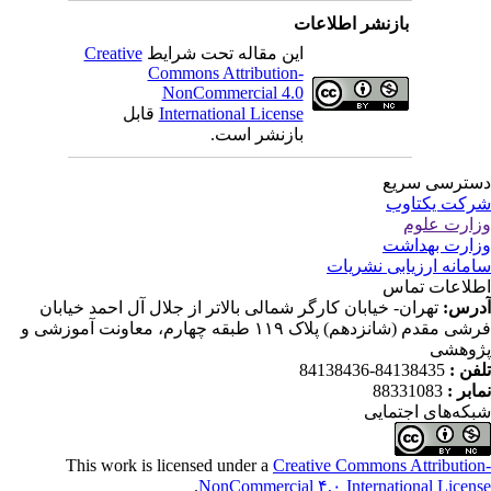
بازنشر اطلاعات
این مقاله تحت شرایط
Creative
Commons Attribution-
NonCommercial 4.0
International License
قابل
بازنشر است.
ترسی سریع
کت یکتاوب
ارت علوم
ارت بهداشت
مانه ارزیابی نشریات
لاعات تماس
رس:
تهران- خیابان کارگر شمالی بالاتر از جلال آل احمد خیابان
فرشی مقدم (شانزدهم) پلاک ۱۱۹ طبقه چهارم، معاونت آموزشی و
وهشی
فن :
84138435-84138436
ابر :
88331083
که‌های اجتمایی
This work is licensed under a
Creative Commons Attributio
.
NonCommercial ۴,۰ International Licen