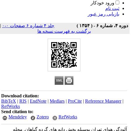
ورود خودکار
ثبت نام
بازیابی رمز عبور
دوره ۴، شماره ۶ - ( ۱۳۵۴ )
جلد ۴ شماره ۶ صفحات ۰-۰
|
برگشت به فهرست نسخه ها
Download citation:
BibTeX
|
RIS
|
EndNote
|
Medlars
|
ProCite
|
Reference Manager
|
RefWorks
Send citation to:
Mendeley
Zotero
RefWorks
آلودگی هوای تهران بوسیله پخش دانه های گرده گیاهان. مجله