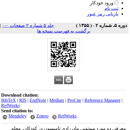
ورود خودکار
ثبت نام
بازیابی رمز عبور
دوره ۵، شماره ۲ - ( ۱۳۵۵ )
جلد ۵ شماره ۲ صفحات ۰-۰
|
برگشت به فهرست نسخه ها
Download citation:
BibTeX
|
RIS
|
EndNote
|
Medlars
|
ProCite
|
Reference Manager
|
RefWorks
Send citation to:
Mendeley
Zotero
RefWorks
معرفی دو مورد میوتونی مادرزادی تامپسون در کودکان. مجله