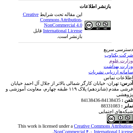
بازنشر اطلاعات
این مقاله تحت شرایط
Creative
Commons Attribution-
NonCommercial 4.0
International License
قابل
بازنشر است.
ترسی سریع
کت یکتاوب
ارت علوم
ارت بهداشت
مانه ارزیابی نشریات
لاعات تماس
رس:
تهران- خیابان کارگر شمالی بالاتر از جلال آل احمد خیابان
فرشی مقدم (شانزدهم) پلاک ۱۱۹ طبقه چهارم، معاونت آموزشی و
وهشی
فن :
84138435-84138436
ابر :
88331083
که‌های اجتمایی
This work is licensed under a
Creative Commons Attributio
.
NonCommercial ۴,۰ International Licen