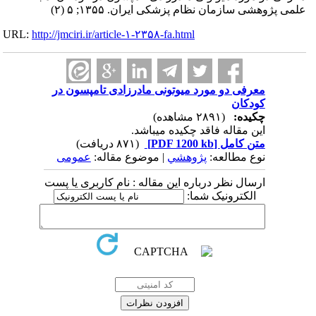
علمی پژوهشی سازمان نظام پزشکی ایران. ۱۳۵۵; ۵ (۲)
URL:
http://jmciri.ir/article-۱-۲۳۵۸-fa.html
معرفی دو مورد میوتونی مادرزادی تامپسون در
کودکان
چکیده:
(۲۸۹۱ مشاهده)
این مقاله فاقد چکیده می​باشد.
متن کامل
[PDF 1200 kb]
(۸۷۱ دریافت)
نوع مطالعه:
پژوهشي
| موضوع مقاله:
عمومى
ارسال نظر درباره این مقاله : نام کاربری یا پست
الکترونیک شما: