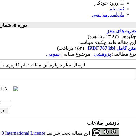
ورود خودکار
ثبت نام
بازیابی رمز عبور
دوره ۵، شماره ۴ - ( ۱۳۵۵ )
ضربه های مغز
چکیده:
(۲۴۶۲ مشاهده)
این مقاله فاقد چکیده می​باشد.
متن کامل
[PDF 767 kb]
(۶۵۳ دریافت)
نوع مطالعه:
پژوهشي
| موضوع مقاله:
عمومى
ارسال نظر درباره این مقاله : نام کاربری ی
بازنشر اطلاعات
این مقاله تحت شرایط
 International License