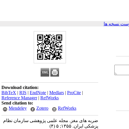
ست نسخه ها
Download citation:
BibTeX
|
RIS
|
EndNote
|
Medlars
|
ProCite
|
Reference Manager
|
RefWorks
Send citation to:
Mendeley
Zotero
RefWorks
ضربه های مغز. مجله علمی پژوهشی سازمان نظام
پزشکی ایران. ۱۳۵۵; ۵ (۴)