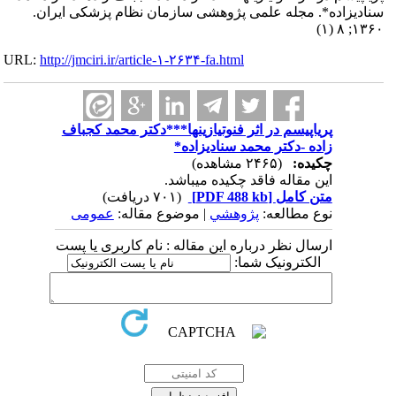
سنادیزاده*. مجله علمی پژوهشی سازمان نظام پزشکی ایران.
۱۳۶۰; ۸ (۱)
URL:
http://jmciri.ir/article-۱-۲۶۳۴-fa.html
پریاپیسم در اثر فنوتیازینها***دکتر محمد کجباف
زاده -دکتر محمد سنادیزاده*
چکیده:
(۲۴۶۵ مشاهده)
این مقاله فاقد چکیده می​باشد.
متن کامل
[PDF 488 kb]
(۷۰۱ دریافت)
نوع مطالعه:
پژوهشي
| موضوع مقاله:
عمومى
ارسال نظر درباره این مقاله : نام کاربری یا پست
الکترونیک شما: