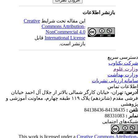
بازنشر اطلاعات
این مقاله تحت شرایط
Creative
Commons Attribution-
NonCommercial 4.0
International License
قابل
بازنشر است.
ترسی سریع
کت یکتاوب
ارت علوم
ارت بهداشت
مانه ارزیابی نشریات
لاعات تماس
رس:
تهران- خیابان کارگر شمالی بالاتر از جلال آل احمد خیابان
فرشی مقدم (شانزدهم) پلاک ۱۱۹ طبقه چهارم، معاونت آموزشی و
وهشی
فن :
84138435-84138436
ابر :
88331083
که‌های اجتمایی
This work is licensed under a
Creative Commons Attributio