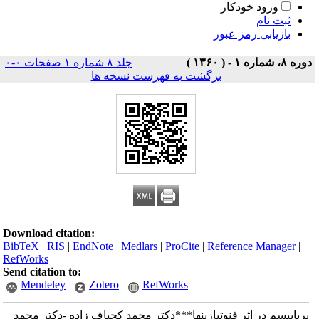
ورود خودکار
ثبت نام
بازیابی رمز عبور
دوره ۸، شماره ۱ - ( ۱۳۶۰ )
جلد ۸ شماره ۱ صفحات ۰-۰
|
برگشت به فهرست نسخه ها
Download citation:
BibTeX
|
RIS
|
EndNote
|
Medlars
|
ProCite
|
Reference Manager
|
RefWorks
Send citation to:
Mendeley
Zotero
RefWorks
پریاپیسم در اثر فنوتیازینها***دکتر محمد کجباف زاده -دکتر محمد