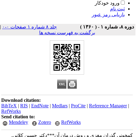
ورود خودکار
ثبت نام
بازیابی رمز عبور
دوره ۸، شماره ۱ - ( ۱۳۶۰ )
جلد ۸ شماره ۱ صفحات ۰-۰
|
برگشت به فهرست نسخه ها
Download citation:
BibTeX
|
RIS
|
EndNote
|
Medlars
|
ProCite
|
Reference Manager
|
RefWorks
Send citation to:
Mendeley
Zotero
RefWorks
کمخونی گذران مغزی و روش درمان آن***دکتر حسین کلانی.