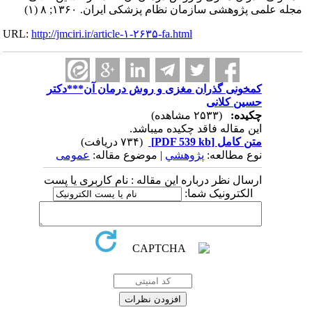
مجله علمی پژوهشی سازمان نظام پزشکی ایران. ۱۳۶۰; ۸ (۱)
URL:
http://jmciri.ir/article-۱-۲۶۳۵-fa.html
کمخونی گذران مغزی و روش درمان آن***دکتر
حسین کلانی
چکیده:
(۲۵۳۳ مشاهده)
این مقاله فاقد چکیده می​باشد.
متن کامل
[PDF 539 kb]
(۷۳۴ دریافت)
نوع مطالعه:
پژوهشي
| موضوع مقاله:
عمومى
ارسال نظر درباره این مقاله : نام کاربری یا پست
الکترونیک شما: