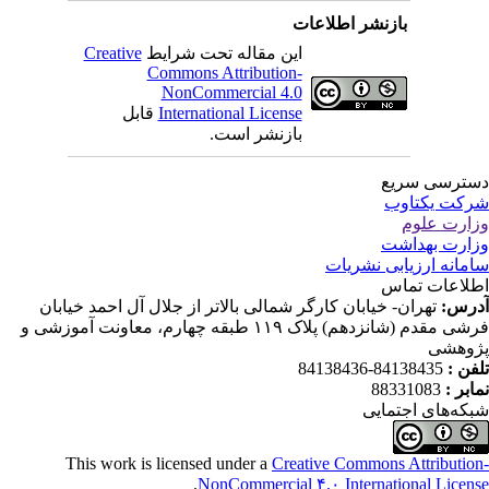
بازنشر اطلاعات
این مقاله تحت شرایط
Creative
Commons Attribution-
NonCommercial 4.0
International License
قابل
بازنشر است.
ترسی سریع
کت یکتاوب
ارت علوم
ارت بهداشت
مانه ارزیابی نشریات
لاعات تماس
رس:
تهران- خیابان کارگر شمالی بالاتر از جلال آل احمد خیابان
فرشی مقدم (شانزدهم) پلاک ۱۱۹ طبقه چهارم، معاونت آموزشی و
وهشی
فن :
84138435-84138436
ابر :
88331083
که‌های اجتمایی
This work is licensed under a
Creative Commons Attributio
.
NonCommercial ۴,۰ International Licen