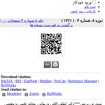
ورود خودکار
ثبت نام
بازیابی رمز عبور
دوره ۸، شماره ۴ - ( ۱۳۶۱ )
جلد ۸ شماره ۴ صفحات ۰-۰
|
برگشت به فهرست نسخه ها
Download citation:
BibTeX
|
RIS
|
EndNote
|
Medlars
|
ProCite
|
Reference Manager
|
RefWorks
Send citation to:
Mendeley
Zotero
RefWorks
سندرم ربرتس***دکتر لطف الله روزبهانی. مجله علمی پژوهشی