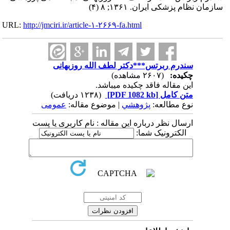
سازمان نظام پزشکی ایران. ۱۳۶۱; ۸ (۴)
URL:
http://jmciri.ir/article-۱-۲۶۶۹-fa.html
سندرم ربرتس***دکتر لطف الله روزبهانی
چکیده:
(۲۶۰۷ مشاهده)
این مقاله فاقد چکیده می​باشد.
متن کامل
[PDF 1082 kb]
(۱۲۳۸ دریافت)
نوع مطالعه:
پژوهشي
| موضوع مقاله:
عمومى
ارسال نظر درباره این مقاله : نام کاربری یا پست
الکترونیک شما: