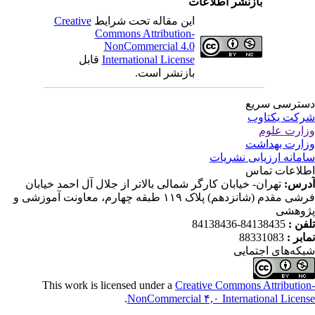
بازنشر اطلاعات
این مقاله تحت شرایط
Creative
Commons Attribution-
NonCommercial 4.0
International License
قابل
بازنشر است.
ترسی سریع
کت یکتاوب
ارت علوم
ارت بهداشت
مانه ارزیابی نشریات
لاعات تماس
رس:
تهران- خیابان کارگر شمالی بالاتر از جلال آل احمد خیابان
فرشی مقدم (شانزدهم) پلاک ۱۱۹ طبقه چهارم، معاونت آموزشی و
وهشی
فن :
84138435-84138436
ابر :
88331083
که‌های اجتمایی
This work is licensed under a
Creative Commons Attributio
.
NonCommercial ۴,۰ International Licen