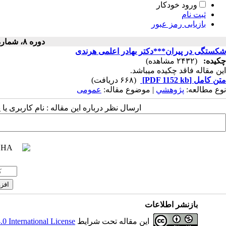
ورود خودکار
ثبت نام
بازیابی رمز عبور
دوره ۸، شماره ۶ - ( ۱۳۶۱ )
شکستگی در پیران***دکتر بهادر اعلمی هرندی
چکیده:
(۲۴۳۲ مشاهده)
این مقاله فاقد چکیده می​باشد.
متن کامل
[PDF 1152 kb]
(۶۶۸ دریافت)
نوع مطالعه:
پژوهشي
| موضوع مقاله:
عمومى
ارسال نظر درباره این مقاله : نام کاربری ی
بازنشر اطلاعات
این مقاله تحت شرایط
 International License