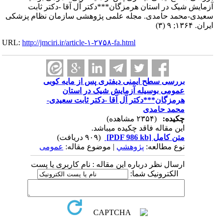
آزمایش شیک در استان هرمزگان***دکتر آل آقا -دکتر ثابت
سعیدی-محمد حامدی. مجله علمی پژوهشی سازمان نظام پزشکی
ایران. ۱۳۶۴; ۹ (۳)
URL:
http://jmciri.ir/article-۱-۲۷۵۸-fa.html
بررسی سطح ایمنی دیفتری پس از مایه کوبی
عمومی بوسیله آزمایش شیک در استان
هرمزگان***دکتر آل آقا -دکتر ثابت سعیدی-
محمد حامدی
چکیده:
(۲۳۵۴ مشاهده)
این مقاله فاقد چکیده می​باشد.
متن کامل
[PDF 986 kb]
(۹۰۹ دریافت)
نوع مطالعه:
پژوهشي
| موضوع مقاله:
عمومى
ارسال نظر درباره این مقاله : نام کاربری یا پست
الکترونیک شما: