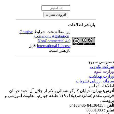
بازنشر اطلاعات
این مقاله تحت شرایط
Creative
Commons Attribution-
NonCommercial 4.0
International License
قابل
بازنشر است.
ترسی سریع
کت یکتاوب
ارت علوم
ارت بهداشت
مانه ارزیابی نشریات
لاعات تماس
رس:
تهران- خیابان کارگر شمالی بالاتر از جلال آل احمد خیابان
فرشی مقدم (شانزدهم) پلاک ۱۱۹ طبقه چهارم، معاونت آموزشی و
وهشی
فن :
84138435-84138436
ابر :
88331083