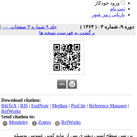
ورود خودکار
ثبت نام
بازیابی رمز عبور
دوره ۹، شماره ۳ - ( ۱۳۶۴ )
جلد ۹ شماره ۳ صفحات ۰-۰
|
برگشت به فهرست نسخه ها
Download citation:
BibTeX
|
RIS
|
EndNote
|
Medlars
|
ProCite
|
Reference Manager
|
RefWorks
Send citation to:
Mendeley
Zotero
RefWorks
بررسی سطح ایمنی دیفتری پس از مایه کوبی عمومی بوسیله