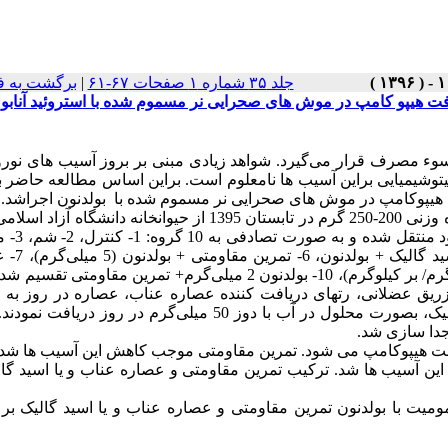
جلد ۳۵ شماره ۱ صفحات ۶۷-۶۱
|
برگشت به ف
افت هیپو کامپ در موش های صحرایی نر مسموم شده با استروئید آنابو
سوء مصرف قرار ‌می‌گیرد. شواهد زیادی مبنی بر بروز آسیب های نور
فیتوشیمیایی براین آسیب ها نامعلوم است. براین اساس مطالعه حاضر 
 هیپوکامپ در موش های صحرایی نر مسموم شده با بولدنون اجراشد.
روش کار: در یک کارآزمایی تجربی، 70 سر رت نژاد ویستار، در محدوده وزنی 200-250 گرم در تابستان 1395 از حیوانخانه دا
خریداری شده و به ‌آزمایشگاه فیزیو
شده با بولدنون ( 5 ‌میلی‌گرم/ بر کی
تمرین مقاومتی، 8- اسید گالیک + تمرین مقاومتی، 9- بولدنون (2 میلی‌گرم/ بر کیلوگرم)، 10- بولدنون 2 میلی‌گرم+ تمرین مق
ریق عضلانی، رتهای دریافت کننده عصاره عناب، عصاره در روز به
محلول در آب با دوز 600 ‌میلی‌گرم و گروههای دریافت کننده اسید گالیک، بصورت محلول در آب با دوز 50 ‌میلی‌گرم در 
جدا سازی شد.
بافت هیپوکامپ می شود. تمرین مقاومتی موجب کاهش این آسیب ها شد
ین آسیب ها شد. ترکیب تمرین مقاومتی و عصاره عناب و یا اسید گال
ت با بولدنون تمرین مقاومتی و عصاره عناب و یا اسید گالیک بر