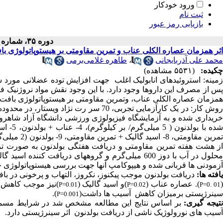
ورود خودکار
ثبت نام
بازیابی رمز عبور
دوره ۳۵، شماره ۱ - ( ۱۳۹۶ )
اثر همزمان عصاره الکلی عناب و تمرین مقاومتی بر هیستوپاتولوژی ب
محمد علی آذربایجانی
،
طاهره غلا‌می‌بر‌می
چکیده:
(۵۵۳۱ مشاهده)
زمینه: استروئیدهای انابولیک اغلب جهت افزایش توده عضلانی مورد 
پس از مصرف این داروها وجود دارد. با این وجود نقش مواد نروژنیک 
همزمان عصاره الکلی عناب، وتمرین مقاومتی بر هیستوپاتولوژی بافت
از هشت هفته تمرین مقاومتی و دریافت هفتگی بولدنون به صورت تز
آزمودنی ها قربانی شده و هیپوکامپ آنها جهت بررسی هیستوپاتولوژی 
یافته ها:
دریافت بولدنون موجب پیکنوز، نکروز، التهاب و پرخونی در 
). عصاره عناب (
)و اسید گالیک (
)نیز موجب کاهش ا
P=0.01
P=0.02
P=0. 01
سینرژیستی برمیزان کاهش آسیب ها داشت(
).
P=0.001
تیجه گیری:
بر اساس نتایج این مطالعه مشخص شد در شرایط مسمومی
آسیب های نورولوژیک ناشی از دریافت بولدنون اثر سینرژیستی دارد.