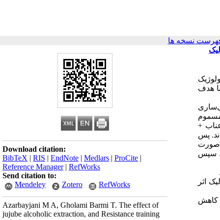
هرست نسخه ها
لیک
ولوژیک
با هدف
نشگاه آزاد اسلا‌می‌ساری
لوژی ورزشی دانشگاه آزاد شاهرود منتقل شده و به صورت تصادفی به 10 گروه: 1- کنترل، 2- شم، 3- مسموم
لوگرم)، 4- عناب + بولدنون، 5- اسید گالیک + بولدنون، 6- تمرین مقاومتی + بولدنون (5 ‌میلی‌گرم)، 7- عناب +
اومتی تقسیم شدند. پس
 صورت
Download citation:
روز دریافت نمودند. سپس
BibTeX
|
RIS
|
EndNote
|
Medlars
|
ProCite
|
Reference Manager
|
RefWorks
Send citation to:
یک اثر
Mendeley
Zotero
RefWorks
 کاهش
Azarbayjani M A, Gholami Barmi T. The effect of
jujube alcoholic extraction, and Resistance training