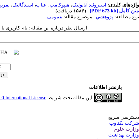
واژه‌های کلیدی:
استروئید آنابولیک
،
هیپوکامپ
،
عناب
،
اسیدگالیک
،
تمرین
متن کامل
[PDF 673 kb]
(۱۵۸۶ دریافت)
نوع مطالعه:
پژوهشي
| موضوع مقاله:
عمومى
ارسال نظر درباره این مقاله : نام کاربری ی
بازنشر اطلاعات
این مقاله تحت شرایط
 International License
دسترسی سریع
شرکت یکتاوب
وزارت علوم
وزارت بهداشت