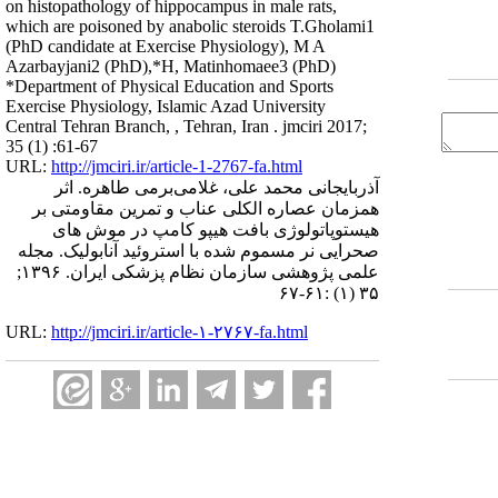
on histopathology of hippocampus in male rats,
which are poisoned by anabolic steroids T.Gholami1
(PhD candidate at Exercise Physiology), M A
Azarbayjani2 (PhD),*H, Matinhomaee3 (PhD)
*Department of Physical Education and Sports
Exercise Physiology, Islamic Azad University
Central Tehran Branch, , Tehran, Iran . jmciri 2017;
35 (1) :61-67
URL:
http://jmciri.ir/article-1-2767-fa.html
آذربایجانی محمد علی، غلا‌می‌بر‌می طاهره. اثر
همزمان عصاره الکلی عناب و تمرین مقاومتی بر
هیستوپاتولوژی بافت هیپو کامپ در موش های
صحرایی نر مسموم شده با استروئید آنابولیک. مجله
علمی پژوهشی سازمان نظام پزشکی ایران. ۱۳۹۶;
۳۵ (۱) :۶۱-۶۷
URL:
http://jmciri.ir/article-۱-۲۷۶۷-fa.html