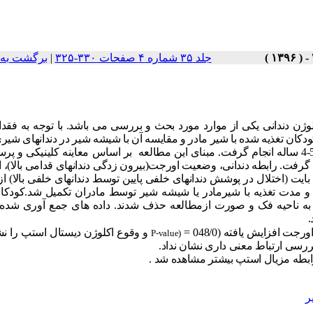
جلد ۳۵ شماره ۴ صفحات ۳۳۰-۳۲۵
|
برگشت به 
ن دندانی یکی از موارد مورد بحث و بررسی می باشد. با توجه به فقدان
دکان تغذیه شده با شیر مادر و مقایسه آن با شیشه شیر در دندانهای شیری
این مطالعه به صورت توصیفی - تحلیلی و بر روی 316 کودک 5-4 ساله انجام گرفت. مبنای این مطالعه بر اساس معاینه کلینیکی
رفت. رابطه دندانی، وضعیت اورجت(بیرون زدگی دندانهای قدامی بالا)، ا
بایت (اختلال در پوشش دندانهای خلفی پایین توسط دندانهای خلفی بالا) ا
مدت تغذیه با شیرمادر یا شیشه شیر توسط مادران تکمیل شد.کودکان
ما به ناحیه فک و صورت ازمطالعه حذف شدند. داده های جمع آوری شد
.
افزایش یافته (048/0 =
و وقوع اکلوژن دیستال استپ را نش
P-value)
رسی ارتباط معنی داری نشان نداد.
رابطه مزیال استپ بیشتر مشاهده شد .
ر