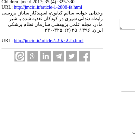
Children. jmciri 2017; 35 (4) :325-330
URL:
http://jmciri.ir/article-1-2808-fa.html
وجدانی جوانه، سالم کتایون، اسپیدکار ساناز. بررسی
رابطه دندانی شیری در کودکان تغذیه شده با شیر
مادر. مجله علمی پژوهشی سازمان نظام پزشکی
ایران. ۱۳۹۶; ۳۵ (۴) :۳۲۵-۳۳۰
URL:
http://jmciri.ir/article-۱-۲۸۰۸-fa.html