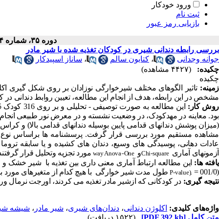
ورود خودکار
ثبت نام
بازیابی رمز عبور
دوره ۳۵، شماره ۴ - ( ۱۳۹۶ )
بررسی رابطه دندانی شیری در کودکان تغذیه شده با شیر مادر
جوانه وجدانی
،
کتایون سالم
،
ساناز اسپیدکار
چکیده:
(۴۴۲۷ مشاهده)
چکیده
زمینه:
تاثیر الگوهای مختلف شیرخوارگی نوزادان بر روی شکل گیری اکلوژ
مشخص در این رابطه، هدف از انجام این مطالعه، تعیین روابط دندانی در کو
روش کار:
بود. معاینه در مهدکودک، در وضعیت نشسته و در معرض نور طبیعی انجام گ
(میزان پوشش دندانهای قدامی پایین بوسیله دندانهای قدامی بالا) و کراس 
مشاهده مستقیم مورد بررسی قرار گرفت. پرسشنامه ها براساس نوع و 
عادات دهانی، پوسیدگی های وسیع، دندان های کشیده و یا سابقه ترو
آزمونهای آماری
و
مورد تجزیه وتحلیل قرار گرفتند
way Anova
One
Chi-square
–
افته ها:
این مطالعه ارتباط آماری معنی داری بین تغذیه با شیر خشک و اورجت 
(001/0 =
طول مدت شیر خوارگی با هیچ کدام از متغیرهای مورد بر
P-value).
نتیجه گیری:
در کودکانی که ازشیر مادر تغذیه می کردند، اورجت نرمال و
واژه‌های کلیدی:
اکلوژن دندانی
،
دندان‌های شیری
،
شیر مادر
،
شیشه شی
متن کامل
[PDF 392 kb]
(۱۵۲۲ دریافت)