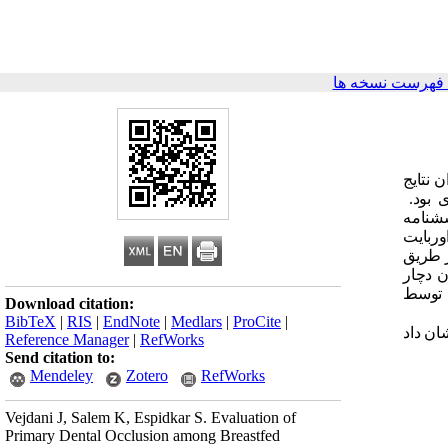
فهرست نسخه ها
 نتایج
 بود.
 و پرسشنامه
وربایت
ز طریق
 دچار
ه توسط
Download citation:
BibTeX
|
RIS
|
EndNote
|
Medlars
|
ProCite
|
ان داد
Reference Manager
|
RefWorks
Send citation to:
Mendeley
Zotero
RefWorks
Vejdani J, Salem K, Espidkar S. Evaluation of
Primary Dental Occlusion among Breastfed