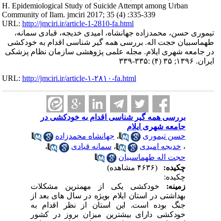
H. Epidemiological Study of Suicide Attempt among Urban
Community of Ilam. jmciri 2017; 35 (4) :335-339
URL:
http://jmciri.ir/article-1-2810-fa.html
تیموری حسن، محمدزاده جهانشاه، امیدی خدیجه، قبادی سمانه،
طهماسبیان حجت اله. بررسی همه گیر شناسی اقدام به خودکشی
در جامعه شهری ایلام. مجله علمی پژوهشی سازمان نظام پزشکی
ایران. ۱۳۹۶; ۳۵ (۴) :۳۳۵-۳۳۹
URL:
http://jmciri.ir/article-۱-۲۸۱۰-fa.html
بررسی همه گیر شناسی اقدام به خودکشی در
جامعه شهری ایلام
حسن تیموری
،
جهانشاه محمدزاده
،
خدیجه امیدی
،
سمانه قبادی
،
حجت اله طهماسبیان
چکیده:
(۴۶۳۶ مشاهده)
چکیده
:
زمینه:
خودکشی یکی از مهمترین مشکلات
بهداشتی در استان ایلام بویژه در سال های بعد از
جنگ بوده است. این استان از نظر اقدام به
خودکشی دارای بیشترین میزان بروز در کشور