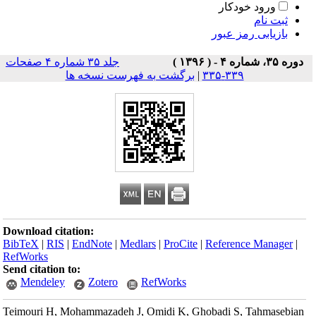
ورود خودکار
ثبت نام
بازیابی رمز عبور
دوره ۳۵، شماره ۴ - ( ۱۳۹۶ )
جلد ۳۵ شماره ۴ صفحات
۳۳۹-۳۳۵
|
برگشت به فهرست نسخه ها
Download citation:
BibTeX
|
RIS
|
EndNote
|
Medlars
|
ProCite
|
Reference Manager
|
RefWorks
Send citation to:
Mendeley
Zotero
RefWorks
Teimouri H, Mohammazadeh J, Omidi K, Ghobadi S, Tahmasebian