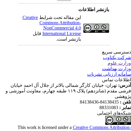
بازنشر اطلاعات
این مقاله تحت شرایط
Creative
Commons Attribution-
NonCommercial 4.0
International License
قابل
بازنشر است.
ترسی سریع
کت یکتاوب
ارت علوم
ارت بهداشت
مانه ارزیابی نشریات
لاعات تماس
رس:
تهران- خیابان کارگر شمالی بالاتر از جلال آل احمد خیابان
فرشی مقدم (شانزدهم) پلاک ۱۱۹ طبقه چهارم، معاونت آموزشی و
وهشی
فن :
84138435-84138436
ابر :
88331083
که‌های اجتمایی
This work is licensed under a
Creative Commons Attributio