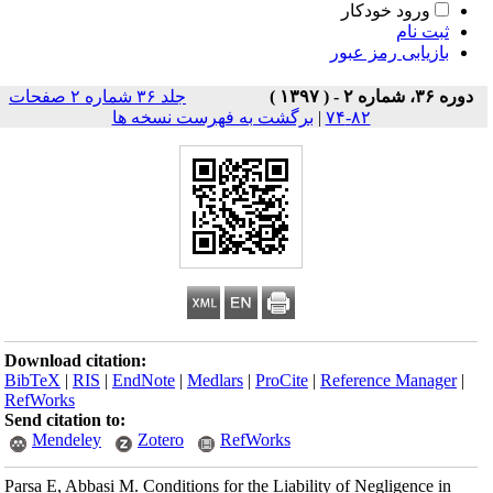
ورود خودکار
ثبت نام
بازیابی رمز عبور
دوره ۳۶، شماره ۲ - ( ۱۳۹۷ )
جلد ۳۶ شماره ۲ صفحات
۸۲-۷۴
|
برگشت به فهرست نسخه ها
Download citation:
BibTeX
|
RIS
|
EndNote
|
Medlars
|
ProCite
|
Reference Manager
|
RefWorks
Send citation to:
Mendeley
Zotero
RefWorks
Parsa E, Abbasi M. Conditions for the Liability of Negligence in