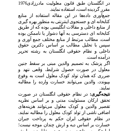
د
ر انگلستان طبق قانون معلولیت ماد
رزاد
ی1976
مقرر گرد
ید
ه است، استفاد
ه نمایند
.
جمع
آوری د
اد
ه
ها د
ر این مقاله استفاد
ه از منابع
کتابخانه ای و جستجوی اینترنتی به منظور بهره گیری
از منابع د
اخلی و مقالات انگلیسی بود
ه که از طریق
کتابخانه ای د
سترسی به آنها د
شوار یا ناممکن بود
ه
است. مطالب مرتبط از منابع مختلف جمع آوری و
سپس با تحلیل مطالب بر اساس د
کترین حقوق
د
اخلی و نظام حقوقی انگلستان به رشته تحریر
د
رآمد
ه است.
اگر پزشک به تصمیم والد
ین مبنی بر سقط جنین
معلول د
ر صورت حصول شرایط، وَقَعی ننهد
و
ضرری که همان تولد
کود
ک معلول است به وقوع
بپیوند
د
، والد
ین می
توانند
خسارت وارد
ه را مطالبه
نمایند
.
نتیجه
گیری:
د
ر نظام حقوقی انگلستان د
ر صورت
تحقق ارکان مسئولیت مد
نی و بر اساس نظریه
تقصیر والد
ین و کود
ک معلول می
توانند
هزینه
های
اضافی ناشی از تولد
کود
ک معلول را مطالبه نمایند
.
د
ر نظام حقوقی ایران حکم به پرد
اخت جبران
خسارت بر اساس د
یه و ارش چند
ان موجه نیست؛
اما حکم به پرد
اخت مستمری د
ر مقابل د
یه و ارش