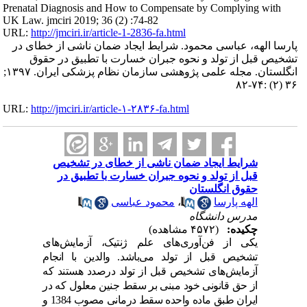
Prenatal Diagnosis and How to Compensate by Complying with
UK Law. jmciri 2019; 36 (2) :74-82
URL:
http://jmciri.ir/article-1-2836-fa.html
پارسا الهه، عباسی محمود. شرایط ایجاد ضمان ناشی از خطای در
تشخیص قبل از تولد و نحوه جبران خسارت با تطبیق در حقوق
انگلستان. مجله علمی پژوهشی سازمان نظام پزشکی ایران. ۱۳۹۷;
۳۶ (۲) :۷۴-۸۲
URL:
http://jmciri.ir/article-۱-۲۸۳۶-fa.html
شرایط ایجاد ضمان ناشی از خطای در تشخیص
قبل از تولد و نحوه جبران خسارت با تطبیق در
حقوق انگلستان
الهه پارسا
،
محمود عباسی
مدرس دانشگاه
چکیده:
(۴۵۷۲ مشاهده)
یکی از فن
آوری
های علم ژنتیک، آزمایش
های
تشخیص قبل از تولد
می
باشد
. والد
ین با انجام
آزمایش
های تشخیص قبل از تولد
د
رصد
د
هستند
که
از حق قانونی خود
مبنی بر سقط جنین معلول که د
ر
ایران طبق ماد
ه واحد
ه سقط د
رمانی مصوب 1384 و