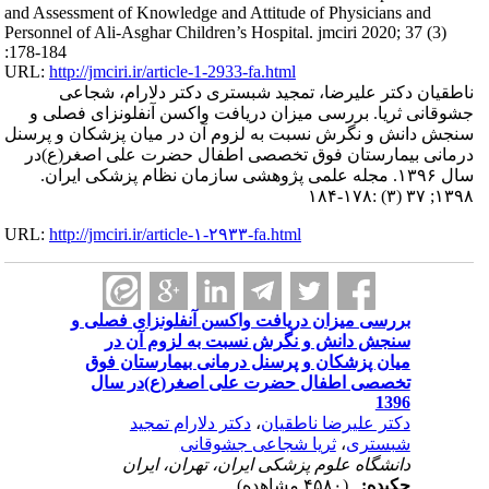
and Assessment of Knowledge and Attitude of Physicians and
Personnel of Ali-Asghar Children’s Hospital. jmciri 2020; 37 (3)
:178-184
URL:
http://jmciri.ir/article-1-2933-fa.html
ناطقیان دکتر علیرضا، تمجید شبستری دکتر دلارام، شجاعی
جشوقانی ثریا. بررسی میزان دریافت واکسن آنفلونزای فصلی و
سنجش دانش و نگرش نسبت به لزوم آن در میان پزشکان و پرسنل
درمانی بیمارستان فوق تخصصی اطفال حضرت علی اصغر(ع)در
سال ۱۳۹۶. مجله علمی پژوهشی سازمان نظام پزشکی ایران.
۱۳۹۸; ۳۷ (۳) :۱۷۸-۱۸۴
URL:
http://jmciri.ir/article-۱-۲۹۳۳-fa.html
بررسی میزان دریافت واکسن آنفلونزای فصلی و
سنجش دانش و نگرش نسبت به لزوم آن در
میان پزشکان و پرسنل درمانی بیمارستان فوق
تخصصی اطفال حضرت علی اصغر(ع)در سال
1396
دکتر علیرضا ناطقیان
،
دکتر دلارام تمجید
شبستری
،
ثریا شجاعی جشوقانی
دانشگاه علوم پزشکی ایران، تهران، ایران
چکیده:
(۴۵۸۰ مشاهده)