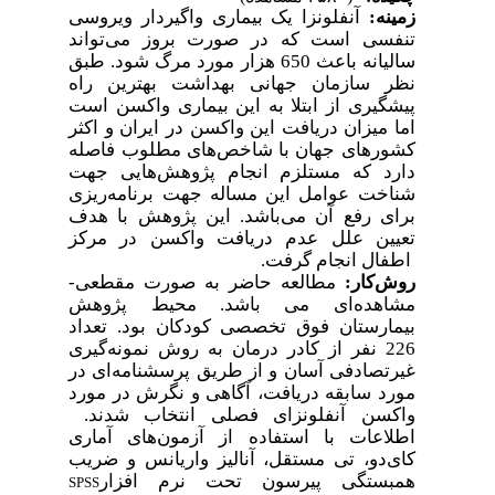
زمینه:
آنفلونزا یک بیماری واگیردار ویروسی
تنفسی است که در صورت بروز می
تواند
سالیانه باعث 650 هزار مورد مرگ شود. طبق
نظر سازمان جهانی بهداشت بهترین راه
پیشگیری از ابتلا به این بیماری واکسن است
اما میزان دریافت این واکسن در ایران و اکثر
کشورهای جهان با شاخص
های مطلوب فاصله
دارد که مستلزم انجام پژوهش
هایی جهت
شناخت عوامل این مساله جهت برنامه
ریزی
برای رفع آن می
باشد. این پژوهش با هدف
تعیین علل عدم دریافت واکسن در مرکز
اطفال
انجام گرفت.
روش
کار:
مطالعه حاضر به صورت مقطعی-
مشاهده
ای می باشد. محیط پژوهش
بیمارستان فوق تخصصی کودکان بود. تعداد
226 نفر از کادر درمان به روش نمونه
گیری
غیر
تصادفی آسان و از طریق پرسشنامه
ای در
مورد سابقه
دریافت، آگاهی و نگرش در مورد
واکسن آنفلونزای فصلی انتخاب شدند.
اطلاعات با استفاده از آزمون
های آماری
کای
دو، تی مستقل، آنالیز واریانس و ضریب
همبستگی پیرسون تحت نرم افزار
SPSS