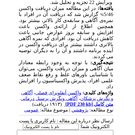
ویرایش 22
تجزیه و تحلیل شد.
یافته
ها:
در این مطالعه میزان دریافت واکسن
5/46
گزارش شد که دریافت آن در افراد با
%
نمره
ی آگاهی و سابقه
ی کار بالاتر، بیشتر بود.
همچنین اطلاع از ارائه
ی واکسن باعث
افزایش و سابقه بروز عوارض جانبی باعث
کاهش دریافت آن بود. افرادی که نمره آگاهی
بالاتری داشتند بیشتر برای دریافت واکسن در
آینده برنامه داشتند و آن را به دیگران توصیه
می کردند.
نتیجه
گیری:
با توجه به وجود رابطه معنادار
میان آگاهی و میزان دریافت واکسن، می
توان
با شناسایی باورهای غلط و رفع نقاط ضعف
علمی افراد، پذیرش واکسیناسیون را افزایش
داد.
واژه‌های کلیدی:
واکسن آنفلونزای فصلی
،
آگاهی
و نگرش پزشکان
،
آگاهی ونگرش پرسنل درمانی
متن کامل
[PDF 230 kb]
(۱۹۱۳ دریافت)
نوع مطالعه:
پژوهشي
| موضوع مقاله:
عمومى
ارسال نظر درباره این مقاله : نام کاربری یا پست
الکترونیک شما: