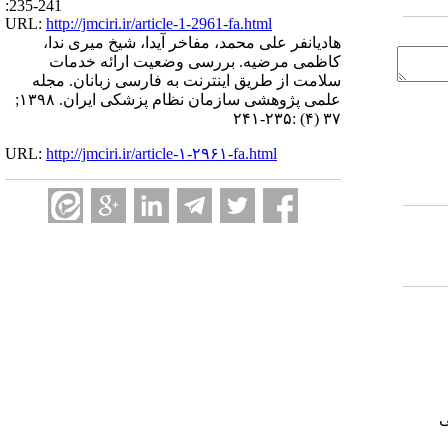
:235-241
URL:
http://jmciri.ir/article-1-2961-fa.html
هادیانفر علی محمد، مفاخر آیدا، شیخ میری ندا،
کاظمی مرضیه. بررسی وضعیت ارائه خدمات
سلامت از طریق اینترنت به فارسی زبانان. مجله
علمی پژوهشی سازمان نظام پزشکی ایران. ۱۳۹۸;
۳۷ (۴) :۲۳۵-۲۴۱
URL:
http://jmciri.ir/article-۱-۲۹۶۱-fa.html