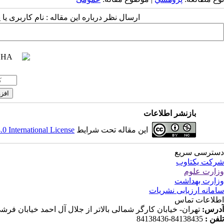
ارسال نظر درباره این مقاله : نام کاربری ی
بازنشر اطلاعات
این مقاله تحت شرایط
 International License
دسترسی سریع
شرکت یکتاوب
وزارت علوم
وزارت بهداشت
سامانه ارزیابی نشریات
اطلاعات تماس
آدرس:
تهران- خیابان کارگر شمالی بالاتر از جلال آل احمد خیابان فرشی مقدم (شانزدهم) پلاک ۱۱۹ ط
تلفن :
84138435-84138436