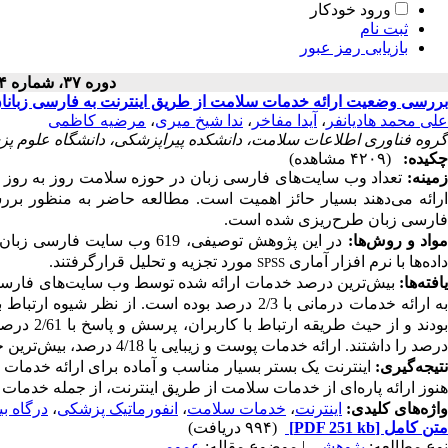
ورود خودکار
ثبت نام
بازیابی رمز عبور
دوره ۳۷، شماره ۴ - ( ۱۳۹۸ )
بررسی وضعیت ارائه خدمات سلامت از طریق اینترنت به فارسی زبانا
علی محمد هادیانفر
،
آیدا مفاخر
،
ندا شیخ میری
،
مرضیه کاظمی
گروه فناوری اطلاعات سلامت، دانشکده پیراپزشکی، دانشگاه علوم پزشک
چکیده:
(۴۲۰۹ مشاهده)
مینه:
تعداد وب سایت
های فارسی زبان در حوزه سلامت روز به روز 
رائه می
دهند بسیار حائز اهمیت است. مطالعه حاضر به منظور بر
فارسی زبان طرح
ریزی شده است.
واد و روش
ها:
در این پژوهش توصیفی، 619 و
داده
ها با نرم افزار آماری
مورد تجزیه و تحلیل قرارگرفتند.
SPSS
افته
ها:
بیش
ترین درصد خدمات ارائه شده توسط وب سایت
های فارسی
ه ارائه خدمات درمانی با 2/3 درصد بوده است. از نظر شیوه ارتباط با کاربران، 6/81 درصد از وب سایت
ودند و از حیث طریقه ارتباط با کاربران، پرسش و پاسخ با 2/61 درصد، بیش
درصد را داشتند. ارائه خدمات پوست و زیبایی با 4/18 درصد، بیش
ترین 
تیجه
گیری:
اینترنت یک بستر بسیار مناسب و آماده برای ارائه خدمات 
هنوز ارائه پاره
ای از خدمات سلامت از طریق اینترنت، از جمله خدمات ت
واژه‌های کلیدی:
اینترنت
،
خدمات سلامت
،
انفورماتیک پزشکی
،
درگاه بی
متن کامل
[PDF 251 kb]
(۹۹۴ دریافت)
نوع مطالعه:
پژوهشي
| موضوع مقاله:
عمومى