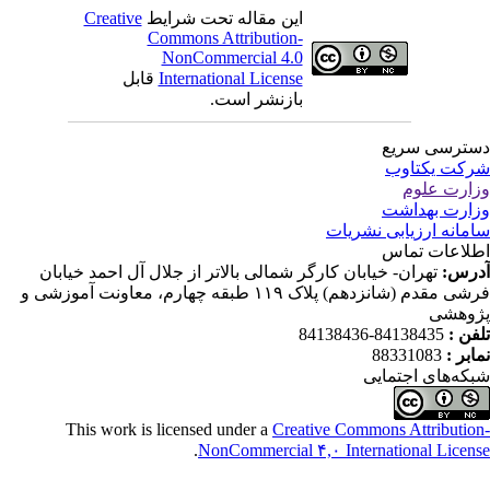
این مقاله تحت شرایط
Creative
Commons Attribution-
NonCommercial 4.0
International License
قابل
بازنشر است.
ترسی سریع
کت یکتاوب
ارت علوم
ارت بهداشت
مانه ارزیابی نشریات
لاعات تماس
رس:
تهران- خیابان کارگر شمالی بالاتر از جلال آل احمد خیابان
فرشی مقدم (شانزدهم) پلاک ۱۱۹ طبقه چهارم، معاونت آموزشی و
وهشی
فن :
84138435-84138436
ابر :
88331083
که‌های اجتمایی
This work is licensed under a
Creative Commons Attributio
.
NonCommercial ۴,۰ International Licen