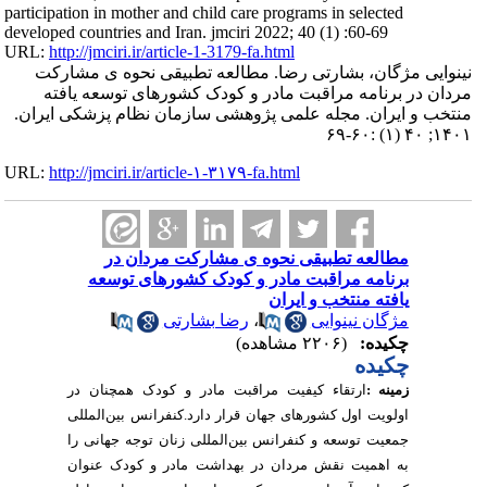
participation in mother and child care programs in selected
developed countries and Iran. jmciri 2022; 40 (1) :60-69
URL:
http://jmciri.ir/article-1-3179-fa.html
نینوایی مژگان، بشارتی رضا. مطالعه تطبیقی نحوه ی مشارکت
مردان در برنامه مراقبت مادر و کودک کشورهای توسعه یافته
منتخب و ایران. مجله علمی پژوهشی سازمان نظام پزشکی ایران.
۱۴۰۱; ۴۰ (۱) :۶۰-۶۹
URL:
http://jmciri.ir/article-۱-۳۱۷۹-fa.html
مطالعه تطبیقی نحوه ی مشارکت مردان در
برنامه مراقبت مادر و کودک کشورهای توسعه
یافته منتخب و ایران
مژگان نینوایی
،
رضا بشارتی
چکیده:
(۲۲۰۶ مشاهده)
چکیده
زمینه
:
ارتقاء
کیفیت
مراقبت
مادر
و
کودک
همچنان
در
اولویت
اول
کشورهای
جهان
قرار
دارد
.
کنفرانس
بین
المللی
جمعیت
توسعه
و
کنفرانس
بین
المللی
زنان
توجه
جهانی
را
به
اهمیت
نقش
مردان
در
بهداشت
مادر
و
کودک
عنوان