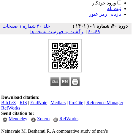
ورود خودکار
ثبت نام
بازیابی رمز عبور
دوره ۴۰، شماره ۱ - ( ۱۴۰۱ )
جلد ۴۰ شماره ۱ صفحات
۶۹-۶۰
|
برگشت به فهرست نسخه ها
Download citation:
BibTeX
|
RIS
|
EndNote
|
Medlars
|
ProCite
|
Reference Manager
|
RefWorks
Send citation to:
Mendeley
Zotero
RefWorks
Neinavaie M, Besharati R. A comparative study of men’s