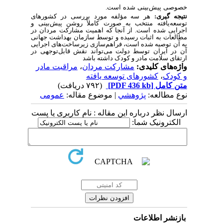
خصوصی
پیش
بینی
شده
است
.
نتیجه
گیری
:
هر سه مؤلفه مورد بررسی در کشورهای
توسعه
یافته
منتخب به صورت کاملاً روشن پیش
بینی
و
اجرایی شده است
. از آنجا که اهمیت مشارکت مردان در
مطالعات به اثبات رسیده و توسط سازمان بهداشت جهانی
به آن توصیه
شده
است، فراهم
سازی
زیرساخت
های
اجرایی
آن در ایران توسط دولت می
تواند
نقش قابل
توجهی
در
ارتقای سلامت مادر و کودک داشته باشد
واژه‌های کلیدی:
مشارکت مردان
،
مراقبت مادر
و کودک
،
کشورهای توسعه یافته
متن کامل
[PDF 436 kb]
(۷۹۲ دریافت)
نوع مطالعه:
پژوهشي
| موضوع مقاله:
عمومى
ارسال نظر درباره این مقاله : نام کاربری یا پست
الکترونیک شما:
بازنشر اطلاعات