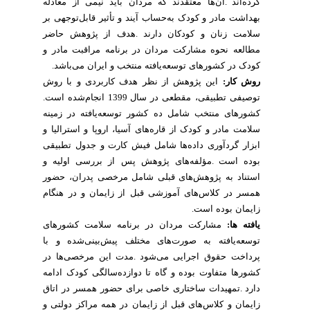
کرده
اند
.
آن
ها
معتقدند
که
مردان
باید
نیمی
از
معادله
بهداشت
مادر
و
کودک
به
حساب
آیند
و
تأثیر
قابل
توجهی
بر
سلامت
زنان
و
کودکان
دارند
.
هدف
از
پژوهش
حاضر
مطالعه
نحوه
مشارکت
مردان
در
برنامه
مراقبت
مادر
و
کودک
در
کشورهای
توسعه
یافته
منتخب
و
ایران
می
باشد
.
روش
کار
:
این
پژوهش
از
نظر
هدف
کاربردی
و
با
روش
توصیفی
تطبیقی،
مقطعی
در
سال
1399
انجام
شده
است
.
کشورهای
منتخب
شامل
ده
کشور
توسعه
یافته
در
زمینه
سلامت
مادر
و
کودک
از
قاره
های
آسیا،
اروپا
و
استرالیا
و
ابزار
گردآوری
داده
ها
شامل
فیش
کارت
و
جدول
تطبیقی
بوده
است
.
مؤلفه
های
پژوهش
پس
از
بررسی
اولیه
و
استناد
به
پژوهش
های
قبلی
شامل
مرخصی
پدران،
حضور
همسر
در
کلاس
های
آموزشی
قبل
از
زایمان
و
در
هنگام
زایمان
بوده
است
.
یافته
ها
:
مشارکت
مردان
در
برنامه
سلامت
کشورهای
توسعه
یافته
به
صورت
های
مختلف
پیش
بینی
شده
و
با
پرداخت
حقوق
اجرایی
می
شود
.
مدت
این
مرخصی
ها
در
کشورها
متفاوت
بوده
و
گاه
تا
دوازده
سالگی
کودک
ادامه
دارد
.
تمهیدات
ساختاری
خاصی
برای
حضور
همسر
در
اتاق
زایمان
و
کلاس
های
قبل
از
زایمان
در
همه
مراکز
دولتی
و