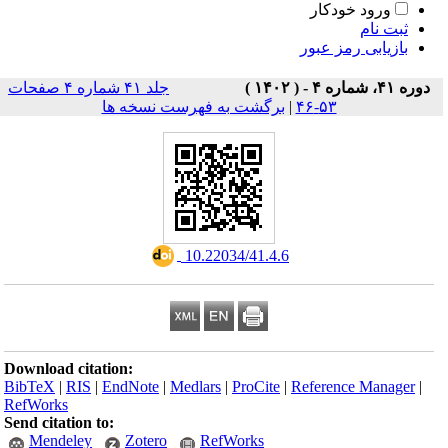
ورود خودکار
ثبت نام
بازیابی رمز عبور
دوره ۴۱، شماره ۴ - ( ۱۴۰۲ )
جلد ۴۱ شماره ۴ صفحات
۵۳-۴۶
|
برگشت به فهرست نسخه ها
‎ 10.22034/41.4.6
Download citation:
BibTeX
|
RIS
|
EndNote
|
Medlars
|
ProCite
|
Reference Manager
|
RefWorks
Send citation to:
Mendeley
Zotero
RefWorks