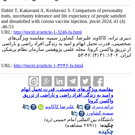
Dabiri T, Kakavand A, Keshavarz S. Comparison of personality
traits, uncertainty tolerance and life expectancy of people satisfied
and dissatisfied with corona vaccine injection. jmciri 2024; 41 (4)
:46-53
URL:
http://jmciri.ir/article-1-3246-fa.html
دبیری ترانه، کاکاوند علیرضا، کشاورز سمیه. مقایسه ویژگی‌های
شخصیتی، قدرت تحمل ابهام و امید به زندگی افراد راضی و ناراضی
از تزریق واکسن کرونا. مجله علمی پژوهشی سازمان نظام پزشکی
ایران. ۱۴۰۲; ۴۱ (۴) :۴۶-۵۳
URL:
http://jmciri.ir/article-۱-۳۲۴۶-fa.html
مقایسه ویژگی‌های شخصیتی، قدرت تحمل ابهام
و امید به زندگی افراد راضی و ناراضی از تزریق
واکسن کرونا
ترانه دبیری
،
علیرضا کاکاوند
،
سمیه کشاورز
دانشگاه بین المللی امام خمینی (ره)
چکیده:
(۲۸۹۱ مشاهده)
چکیده