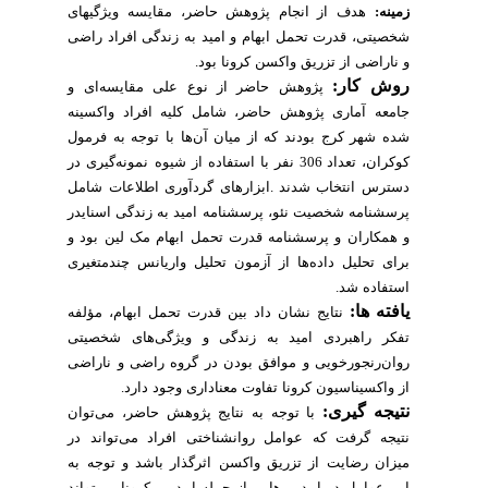
زمینه
:
هدف
از
انجام
پژوهش
حاضر،
مقایسه
ویژگیهای
شخصیتی،
قدرت
تحمل
ابهام
و
امید
به
زندگی
افراد
راضی
و
ناراضی
از
تزریق
واکسن
کرونا
بود
.
روش
کار
:
پژوهش
حاضر
از
نوع
علی
مقایسه
ای
و
جامعه
آماری
پژوهش
حاضر،
شامل
کلیه
افراد
واکسینه
شده
شهر
کرج
بودند
که
از
میان
آن
ها
با
توجه
به
فرمول
کوکران،
تعداد
306
نفر
با
استفاده
از
شیوه
نمونه
گیری
در
دسترس
انتخاب
شدند
.
ابزارهای
گردآوری
اطلاعات
شامل
پرسشنامه
شخصیت
نئو،
پرسشنامه
امید
به
زندگی
اسنایدر
و
همکاران
و
پرسشنامه
قدرت
تحمل
ابهام
مک
لین
بود
و
برای
تحلیل
داده
ها
از
آزمون
تحلیل
واریانس
چندمتغیری
استفاده
شد
.
یافته
ها
:
نتایج
نشان
داد
بین
قدرت
تحمل
ابهام،
مؤلفه
تفکر
راهبردی
امید
به
زندگی
و
ویژگی
های
شخصیتی
روان
رنجورخویی
و
موافق
بودن
در
گروه
راضی
و
ناراضی
از
واکسیناسیون
کرونا
تفاوت
معناداری
وجود
دارد
.
نتیجه
گیری
:
با
توجه
به
نتایج
پژوهش
حاضر،
می
توان
نتیجه
گرفت
که
عوامل
روانشناختی
افراد
می
تواند
در
میزان
رضایت
از
تزریق
واکسن
اثرگذار
باشد
و
توجه
به
این
عوامل
در
اپیدمی
هایی
از
جمله
اپیدمی
کرونا
می
تواند