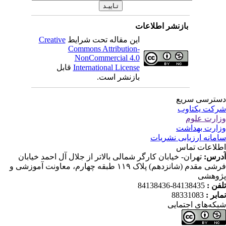
بازنشر اطلاعات
این مقاله تحت شرایط
Creative
Commons Attribution-
NonCommercial 4.0
International License
قابل
بازنشر است.
ترسی سریع
کت یکتاوب
ارت علوم
ارت بهداشت
مانه ارزیابی نشریات
لاعات تماس
رس:
تهران- خیابان کارگر شمالی بالاتر از جلال آل احمد خیابان
فرشی مقدم (شانزدهم) پلاک ۱۱۹ طبقه چهارم، معاونت آموزشی و
وهشی
فن :
84138435-84138436
ابر :
88331083
که‌های اجتمایی